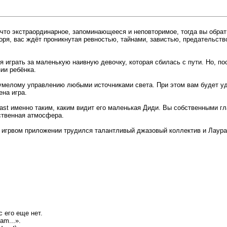
что экстраординарное, запоминающееся и неповторимое, тогда вы обрати
ря, вас ждёт проникнутая ревностью, тайнами, завистью, предательств
 играть за маленькую наивную девочку, которая сбилась с пути. Но, по
ии ребёнка.
мелому управлению любыми источниками света. При этом вам будет уда
на игра.
ast именно таким, каким видит его маленькая Диди. Вы собственными г
ственная атмосфера.
 игрвом приложении трудился талантливый джазовый коллектив и Лаура
с его еще нет.
am...».