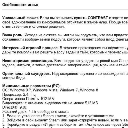
Особенности игры:
Уникальный сюжет.
Если вы решились
купить CONTRAST
и ждете не
своё вдохновление из кинофильмов отснятых в жанре нуар. Проще гово
ответственные и сложные решения.
Ваша роль.
Исходя из сюжета вы могли бы подумать, что вам придется
обязанности воображаемой подруги, которая являет собой плод фантаз
Интересный игровой процесс.
В течении прохождения вы обучитесь у
дабы те помогли вам решить массу задач и тайн, которыми перенасыще
Неповторимая реализация.
Вам предстоит увидеть игровой мир Contr
чудеса, интриги, а также достаточно завораживающая, мрачная и таин
Оригинальный саундтрек.
Над созданием звукового сопровождения в
матери Диди.
Минимальные параметры (PC):
OC
: Windows XP, Windows Vista, Windows 7, Windows 8
Процессор
: 2.4 ГГц
Оперативная Память
: 512 МБ
Видеокарта
: с объемом видеопамяти не менее 512 МБ
DirectX®
: 9.0c
Жесткий диск
: 4 ГБ свободного места
1. Если не установлен Steam клиент, скачайте и установите его.
2. Войдите в свой аккаунт Steam или зарегистрируйте новый, если у ва
3. Перейдите в раздел «Игры» и выберите там «Активировать через Ste