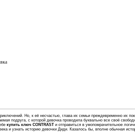
авка
риключений. Но, к её несчастью, глава их семьи преждевременно их пок
аемая подруга, с которой девочка проводила буквально все своё свобод
себе
купить ключ CONTRAST
и отправиться в умопомрачительное логиче
века и узнать историю девочки Диди. Казалось бы, вполне обычная истор