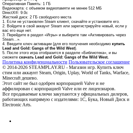
Оперативная Память
: 1 ГБ
Видеокарта
: с объемом видеопамяти не менее 512 МБ
DirectX®
: 9.0с
Жесткий диск
: 2 ГБ свободного места
1. Если не установлен Steam клиент, скачайте и установите его.
2. Войдите в свой аккаунт Steam или зарегистрируйте новый, если у
вас его еще нет.
3. Перейдите в раздел «Игры» и выберите там «Активировать через
Steam...».
4. Введите ключ активации (для его получения необходимо
купить
Lead and Gold: Gangs of the Wild West
).
5. После этого игра отобразится в разделе «Библиотека», и вы
сможете
скачать Lead and Gold: Gangs of the Wild West.
Политика конфиденциальности
Пользовательское соглашение
© 2014-2026 STEAMPLAY.RU - Магазин игр. Купить ключ
стим или аккаунт Steam, Origin, Uplay, World of Tanks, Warface,
Minecraft дешево.
Этот сайт не был одобрен корпорацией Valve и не
аффилирован с корпорацией Valve или ее лицензиаров.
Все продаваемые ключи закупаются у официальных дилеров,
работающих напрямую с издателями: 1С, Бука, Новый Диск и
Electronic Arts.