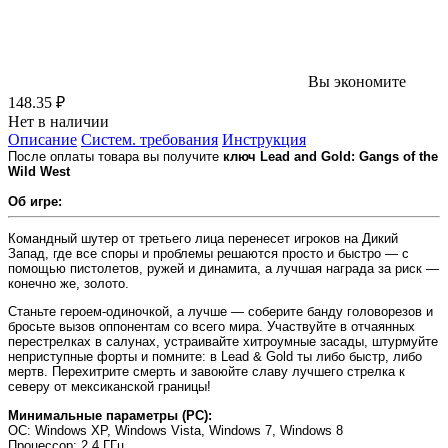
Вы экономите
148.35 ₽
Нет в наличии
Описание
Систем. требования
Инструкция
После оплаты товара вы получите
ключ Lead and Gold: Gangs of the
Wild West
Об игре:
Командный шутер от третьего лица перенесет игроков на Дикий
Запад, где все споры и проблемы решаются просто и быстро — с
помощью пистолетов, ружей и динамита, а лучшая награда за риск —
конечно же, золото.
Станьте героем-одиночкой, а лучше — соберите банду головорезов и
бросьте вызов оппонентам со всего мира. Участвуйте в отчаянных
перестрелках в салунах, устраивайте хитроумные засады, штурмуйте
неприступные форты и помните: в Lead & Gold ты либо быстр, либо
мертв. Перехитрите смерть и завоюйте славу лучшего стрелка к
северу от мексиканской границы!
Минимальные параметры (PC):
OC
: Windows XP, Windows Vista, Windows 7, Windows 8
Процессор
: 2.4 ГГц