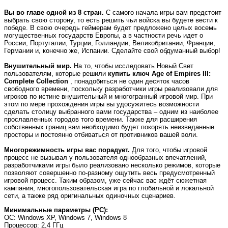
Вы во главе одной из 8 стран.
С самого начала игры вам предстоит
выбрать свою сторону, то есть решить чьи войска вы будете вести к
победе. В свою очередь геймерам будет предложено целых восемь
могущественных государств Европы, а в частности речь идет о
России, Португалии, Турции, Голландии, Великобритании, Франции,
Германии и, конечно же, Испании. Сделайте свой обдуманный выбор!
Внушительный мир.
На то, чтобы исследовать Новый Свет
пользователям, которые решили
купить ключ Age of Empires III:
Complete Collection
, понадобиться не один десяток часов
свободного времени, поскольку разработчики игры реализовали для
игроков по истине внушительный и многогранный игровой мир. При
этом по мере прохождения игры вы удосужитесь возможности
сделать столицу выбранного вами государства – одним из наиболее
прославленных городов того времени. Также для расширения
собственных границ вам необходимо будет покорять неизведанные
просторы и постоянно отбиваться от противников вашей воли.
Многорежимность игры вас порадует.
Для того, чтобы игровой
процесс не вызывал у пользователя однообразных впечатлений,
разработчиками игры было реализовано несколько режимов, которые
позволяют совершенно по-разному ощутить весь предусмотренный
игровой процесс. Таким образом, уже сейчас вас ждёт сюжетная
кампания, многопользовательская игра по глобальной и локальной
сети, а также ряд оригинальных одиночных сценариев.
Минимальные параметры (PC):
OC
: Windows XP, Windows 7, Windows 8
Процессор
: 2,4 ГГц