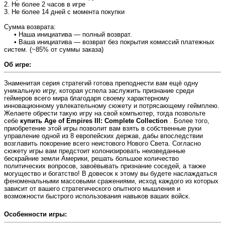
2. Не более 2 часов в игре
3. Не более 14 дней с момента покупки
Сумма возврата:
⠀⠀• Наша инициатива — полный возврат.
⠀⠀• Ваша инициатива — возврат без покрытия комиссий платежных
систем. (~85% от суммы заказа)
Об игре:
Знаменитая серия стратегий готова преподнести вам ещё одну
уникальную игру, которая успела заслужить признание среди
геймеров всего мира благодаря своему характерному
инновационному увлекательному сюжету и потрясающему геймплею.
Желаете обрести такую игру на свой компьютер, тогда позвольте
себе
купить Age of Empires III: Complete Collection
. Более того,
приобретение этой игры позволит вам взять в собственные руки
управление одной из 8 европейских держав, дабы впоследствии
возглавить покорение всего неистового Нового Света. Согласно
сюжету игры вам предстоит колонизировать неизведанные
бескрайние земли Америки, решать большое количество
политических вопросов, завоёвывать признание соседей, а также
могущество и богатство! В довесок к этому вы будете наслаждаться
феноменальными массовыми сражениями, исход каждого из которых
зависит от вашего стратегического опытного мышления и
возможности быстрого использования навыков ваших войск.
Особенности игры: