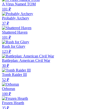
A Virus Named TOM
101 ₽
Probably Archery
37 ₽
Shattered Haven
101 ₽
Rush for Glory
123 ₽
Battleplan: American Civil War
30 ₽
Tomb Raider III
52 ₽
Orborun
100 ₽
Frozen Hearth
35 ₽