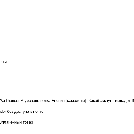
авка
arThunder V уровень ветка Япония [самолеты]. Какой аккаунт выпадет В
er без доступа к почте.
"Оплаченный товар"