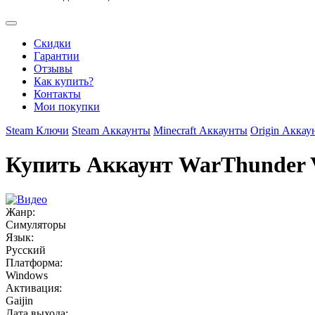
Скидки
Гарантии
Отзывы
Как купить?
Контакты
Мои покупки
Steam Ключи
Steam Аккаунты
Minecraft Аккаунты
Origin Аккау
Купить Аккаунт WarThunder V
Жанр:
Симуляторы
Язык:
Русский
Платформа:
Windows
Активация:
Gaijin
Дата выхода: