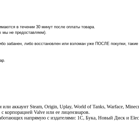
нимаются в течении 30 минут после оплаты товара.
х мы не предоставляем).
либо забанен, либо восстановлен или взломан уже ПОСЛЕ покупки, таки
ар.
 аккаунт Steam, Origin, Uplay, World of Tanks, Warface, Minecr
 с корпорацией Valve или ее лицензиаров.
отающих напрямую с издателями: 1С, Бука, Новый Диск и Electr