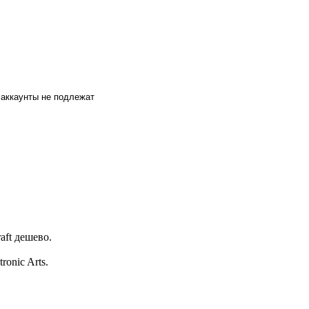
е аккаунты не подлежат
aft дешево.
onic Arts.