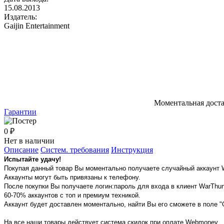
15.08.2013
Издатель:
Gaijin Entertainment
Моментальная дост
Гарантии
0 ₽
Нет в наличии
Описание
Систем. требования
Инструкция
Испытайте удачу!
Покупая данный товар Вы моментально получаете случайный аккаунт W
Аккаунты могут быть привязаны к телефону.
После покупки Вы получаете логин:пароль для входа в клиент WarThund
60-70% аккаунтов с топ и премиум техникой.
Аккаунт будет доставлен моментально, найти Вы его сможете в поле 
На все наши товары действует система скидок при оплате Webmoney.