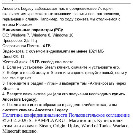
Ancestors Legacy забрасывает нас в средневековье.История
включает четыре сюжетные компании: за викингов, англосаксов,
германцев и славян.Например, по ходу сюжета мы столкнемся с
князем Рюриком.
Минимальные параметры (PC):
OC: Windows 7, Windows 8, Windows 10
Процессор: 2,5 ГГц
Оперативная Память: 4 ГБ
Видеокарта: с объемом видеопамяти не менее 1024 МБ
DirectX®: 11
Жесткий диск: 18 ГБ свободного места
1. Если не установлен Steam клиент, скачайте и установите его.
2. Войдите в свой аккаунт Steam или зарегистрируйте новый, если у
вас его еще нет.
3. Перейдите в раздел «Игры» и выберите там «Активировать через
Steam...».
4. Введите ключ активации (для его получения необходимо
купить
Ancestors Legacy
).
5. После этого игра отобразится в разделе «Библиотека», и вы
сможете
скачать Ancestors Legacy.
Политика конфиденциальности
Пользовательское соглашение
© 2014-2026 STEAMPLAY.RU - Магазин игр. Купить ключ
стим или аккаунт Steam, Origin, Uplay, World of Tanks, Warface,
Minecraft дешево.