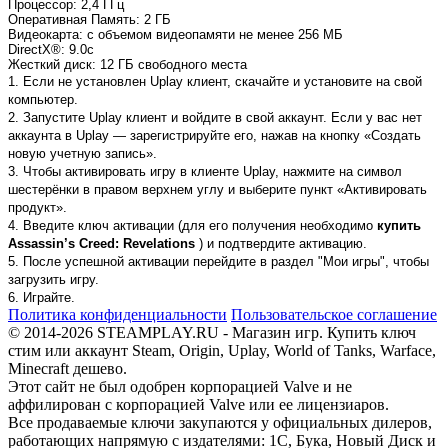
Процессор
: 2,4 ГГц
Оперативная Память
: 2 ГБ
Видеокарта
: с объемом видеопамяти не менее 256 МБ
DirectX®
: 9.0c
Жесткий диск
: 12 ГБ свободного места
1. Если не установлен Uplay клиент, скачайте и установите на свой
компьютер.
2. Запустите Uplay клиент и войдите в свой аккаунт. Если у вас нет
аккаунта в Uplay — зарегистрируйте его, нажав на кнопку «Создать
новую учетную запись».
3. Чтобы активировать игру в клиенте Uplay, нажмите на символ
шестерёнки в правом верхнем углу и выберите пункт «Активировать
продукт».
4. Введите ключ активации (для его получения необходимо
купить
Assassin’s Creed: Revelations
) и подтвердите активацию.
5. После успешной активации перейдите в раздел "Мои игры", чтобы
загрузить игру.
6. Играйте.
Политика конфиденциальности
Пользовательское соглашение
© 2014-2026 STEAMPLAY.RU - Магазин игр. Купить ключ
стим или аккаунт Steam, Origin, Uplay, World of Tanks, Warface,
Minecraft дешево.
Этот сайт не был одобрен корпорацией Valve и не
аффилирован с корпорацией Valve или ее лицензиаров.
Все продаваемые ключи закупаются у официальных дилеров,
работающих напрямую с издателями: 1С, Бука, Новый Диск и