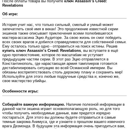
После оплаты товара вы получите
ключ Assassin’s Creed:
Revelations
Об игре:
История учит нас, что только сильный, смелый и умный может
запечатлеть своё имя в веках! Это продолжение известной серии
экшенов также описывает приключения всеми полюбившегося
мастера-ассасина Эцио Аудиторе. За свою жизнь он смог победить
всех своих врагов и добился справедливости для собственной семьи.
Ему осталось только одно - отправиться на поиск истины. Решив
купить ключ Assassin’s Creed: Revelations
, вы вступаете в ещё
одно противостояние, которое по масштабам не уступает
предыдущим частям серии. В этот раз Эцио отправляется в
Константинополь, где нарастающая армия тамплиеров готовится
дестабилизировать ситуацию во всей Османской империи. Вы
обязаны воспрепятствовать столь дерзкому плану и сохранить мир!
Используйте для этого любые подручные средства и, конечно же,
свое мастерство убийцы.
Особенности игры:
Собирайте важную информацию.
Наличие полезной информации в
данной части экшена играет основополагающую роль, но для того
чтобы получить необходимые данные, вам придется изрядно
постараться. Для этого вы должны будете отправиться в самые
темные закрома Анимуса, где и узнаете о прошлом вашего извечного
врага Дезмонда. В будущем эта информация очень пригодиться вам,