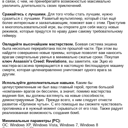
в связи, с чем, не пренебрегайте возможностью максимально
увеличить длительность своих приключений.
Сражайтесь с лучшими.
Для того чтобы стать лучшим, нужно
сразиться с лучшими. Развитый мультиплеер, который стал ещё
более интересным и захватывающим, поможет вам с этим. Приступив
к многопользовательской игре, вы откроете для себя массу новых
режимов, которые придутся по нраву даже самому требовательному
геймеру.
Овладейте высочайшим мастерством.
Боевая система экшена
была несколько переработана после прошлой части. При этом вы
найдете совершенно новые приемы, которые позволят вам наносить
врагам смертельные увечья в минимально сжатые сроки. Покупая
ключ Assassin’s Creed: Revelations
, вы заметите, как Эцио из
мастера-ассасина превращается в настоящую беспощадную машину
смерти, которая целенаправленно уничтожает одного врага за
другим.
Используйте дополнительные навыки.
Каким бы
целеустремленным не был ваш главный герой, против большой
«компании» врагов он бессилен, а значит, помимо мастерства
ведения боя, вы должны взглянуть на новые способности,
демонстрируемые Эцио. Прежде всего, к ним следует отнести
развитое «Орлиное чутье». С его помощью вы сможете чувствовать
противника и в нужный момент скрываться от его глаз. Также радует
реализованная возможность создания бомб.
Минимальные параметры (PC):
OC
: Windows XP, Windows Vista, Windows 7, Windows 8