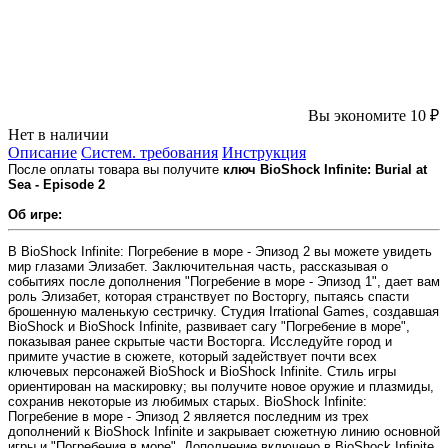
Вы экономите 10 ₽
Нет в наличии
Описание
Систем. требования
Инструкция
После оплаты товара вы получите
ключ BioShock Infinite: Burial at
Sea - Episode 2
Об игре:
В BioShock Infinite: Погребение в море - Эпизод 2 вы можете увидеть
мир глазами Элизабет. Заключительная часть, рассказывая о
событиях после дополнения "Погребение в море - Эпизод 1", дает вам
роль Элизабет, которая странствует по Восторгу, пытаясь спасти
брошенную маленькую сестричку. Студия Irrational Games, создавшая
BioShock и BioShock Infinite, развивает сагу "Погребение в море",
показывая ранее скрытые части Восторга. Исследуйте город и
примите участие в сюжете, который задействует почти всех
ключевых персонажей BioShock и BioShock Infinite. Стиль игры
ориентирован на маскировку; вы получите новое оружие и плазмиды,
сохранив некоторые из любимых старых. BioShock Infinite:
Погребение в море - Эпизод 2 является последним из трех
дополнений к BioShock Infinite и закрывает сюжетную линию основной
игры и "Погребения в море". Дополнение включено в BioShock Infinite