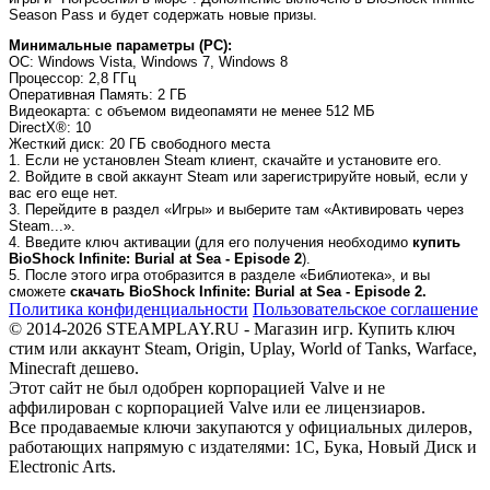
Season Pass и будет содержать новые призы.
Минимальные параметры (PC):
OC
: Windows Vista, Windows 7, Windows 8
Процессор
: 2,8 ГГц
Оперативная Память
: 2 ГБ
Видеокарта
: с объемом видеопамяти не менее 512 МБ
DirectX®
: 10
Жесткий диск
: 20 ГБ свободного места
1. Если не установлен Steam клиент, скачайте и установите его.
2. Войдите в свой аккаунт Steam или зарегистрируйте новый, если у
вас его еще нет.
3. Перейдите в раздел «Игры» и выберите там «Активировать через
Steam...».
4. Введите ключ активации (для его получения необходимо
купить
BioShock Infinite: Burial at Sea - Episode 2
).
5. После этого игра отобразится в разделе «Библиотека», и вы
сможете
скачать BioShock Infinite: Burial at Sea - Episode 2.
Политика конфиденциальности
Пользовательское соглашение
© 2014-2026 STEAMPLAY.RU - Магазин игр. Купить ключ
стим или аккаунт Steam, Origin, Uplay, World of Tanks, Warface,
Minecraft дешево.
Этот сайт не был одобрен корпорацией Valve и не
аффилирован с корпорацией Valve или ее лицензиаров.
Все продаваемые ключи закупаются у официальных дилеров,
работающих напрямую с издателями: 1С, Бука, Новый Диск и
Electronic Arts.