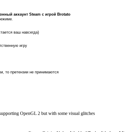
онный аккаунт Steam с игрой
Brotato
режиме.
стается ваш навсегда)
ятственную игру
м, то претензии не принимаются
s supporting OpenGL 2 but with some visual glitches