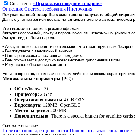
Согласен с
«
Правилами покупки товаров
»
Описание
Систем. требования
Инструкция
Покупая данный товар Вы моментально получаете общий лицензи
Данные учетной записи доставляется моментально в автоматическом 
Игра возможна только в режиме оффлайн
Аккаунт бессрочный , почту и пароль поменять невозможно. (аккаунт о
Аккаунт вида - Логин:пароль
• Аккаунт не восстановят и не взломают, что гарантирует вам беспреп
• Вы покупаете лицензионный аккаунт
• Вам гарантирована постоянная поддержка
• Вам открывается доступ ко всевозможным дополнениям игры
• Регулярное обновление контента
Если товар не подошёл вам по каким либо техническим характеристика
Минимальные параметры (PC):
ОС:
Windows 7+
Процессор:
2 Ghz
Оперативная память:
4 GB ОЗУ
Видеокарта:
128MB, OpenGL 3+
Место на диске:
200 MB
Дополнительно:
There is a special branch for graphics card
Смотрите описание.
Политика конфиденциальности
Пользовательское соглашение