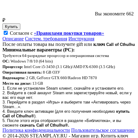
Вы экономите 662
₽
Купить
Согласен с
«
Правилами покупки товаров
»
Описание
Систем. требования
Инструкция
После оплаты товара вы получите gift или
ключ
Call of Cthulhu
Минимальные параметры (PC):
Требуются 64-разрядные процессор и операционная система
ОС:
Windows 7/8/10 (64 bits)
Процессор:
Intel Core i5-3450 (3.1 GHz)/AMD FX-6300 (3.5 GHz)
Оперативная память:
8 GB ОЗУ
Видеокарта:
2 GB, GeForce GTX 660/Radeon HD 7870
Место на диске:
13 GB
1. Если не установлен Steam клиент, скачайте и установите его.
2. Войдите в свой аккаунт Steam или зарегистрируйте новый, если у
вас его еще нет.
3. Перейдите в раздел «Игры» и выберите там «Активировать через
Steam...».
4. Введите ключ активации (для его получения необходимо
купить
Call of Cthulhu®
).
5. После этого игра отобразится в разделе «Библиотека», и вы
сможете
скачать Call of Cthulhu®.
Политика конфиденциальности
Пользовательское соглашение
© 2014-2026 STEAMPLAY.RU - Магазин игр. Купить ключ