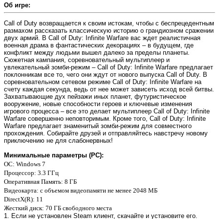
Об игре:
Call of Duty возвращается к своим истокам, чтобы с беспрецедентным
размахом рассказать классическую историю о грандиозном сражении
двух армий. В Call of Duty: Infinite Warfare вас ждет реалистичная
военная драма в фантастических декорациях – в будущем, где
конфликт между людьми вышел далеко за пределы планеты.
Сюжетная кампания, соревновательный мультиплеер и
увлекательный зомби-режим – Call of Duty: Infinite Warfare предлагает
поклонникам все то, чего они ждут от нового выпуска Call of Duty. В
соревновательном сетевом режиме Call of Duty: Infinite Warfare на
счету каждая секунда, ведь от нее может зависеть исход всей битвы.
Захватывающие дух пейзажи иных планет, футуристическое
вооружение, новые способности героев и ключевые изменения
игрового процесса – все это делает мультиплеер Call of Duty: Infinite
Warfare совершенно неповторимым. Кроме того, Call of Duty: Infinite
Warfare предлагает знаменитый зомби-режим для совместного
прохождения. Собирайте друзей и отправляйтесь навстречу новому
приключению не для слабонервных!
Минимальные параметры (PC):
OC
: Windows 7
Процессор
: 3.3 ГГц
Оперативная Память
: 8 ГБ
Видеокарта
: с объемом видеопамяти не менее 2048 МБ
DirectX(R)
: 11
Жесткий диск
: 70 ГБ свободного места
1. Если не установлен Steam клиент, скачайте и установите его.