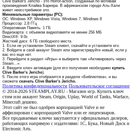
Clive Barker's Jericho - это Horror-action, созданный по мотивам
произведения Клайва Баркера. В африканском городе Аль-Хали
живет неисстребимое зло.
Минимальные параметры (PC):
OC
: Windows XP, Windows Vista, Windows 7, Windows 8
Процессор
: 2,8 ГГц
Оперативная Память
: 1 ГБ
Видеокарта
: с объемом видеопамяти не менее 256 МБ
DirectX®
: 9.0с
Жесткий диск
: 6 ГБ свободного места
1. Если не установлен Steam клиент, скачайте и установите его.
2. Войдите в свой аккаунт Steam или зарегистрируйте новый, если у
вас его еще нет.
3. Перейдите в раздел «Игры» и выберите там «Активировать через
Steam...».
4. Введите ключ активации (для его получения необходимо
купить
Clive Barker's Jericho
).
5. После этого игра отобразится в разделе «Библиотека», и вы
сможете
скачать Clive Barker's Jericho.
Политика конфиденциальности
Пользовательское соглашение
© 2014-2026 STEAMPLAY.RU - Магазин игр. Купить ключ
стим или аккаунт Steam, Origin, Uplay, World of Tanks, Warface,
Minecraft дешево.
Этот сайт не был одобрен корпорацией Valve и не
аффилирован с корпорацией Valve или ее лицензиаров.
Все продаваемые ключи закупаются у официальных дилеров,
работающих напрямую с издателями: 1С, Бука, Новый Диск и
Electronic Arts.