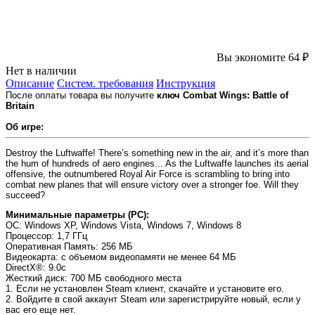
Вы экономите 64 ₽
Нет в наличии
Описание
Систем. требования
Инструкция
После оплаты товара вы получите
ключ Combat Wings: Battle of
Britain
Об игре:
Destroy the Luftwaffe! There’s something new in the air, and it’s more than
the hum of hundreds of aero engines... As the Luftwaffe launches its aerial
offensive, the outnumbered Royal Air Force is scrambling to bring into
combat new planes that will ensure victory over a stronger foe. Will they
succeed?
Минимальные параметры (PC):
OC
: Windows XP, Windows Vista, Windows 7, Windows 8
Процессор
: 1,7 ГГц
Оперативная Память
: 256 МБ
Видеокарта
: с объемом видеопамяти не менее 64 МБ
DirectX®
: 9.0c
Жесткий диск
: 700 МБ свободного места
1. Если не установлен Steam клиент, скачайте и установите его.
2. Войдите в свой аккаунт Steam или зарегистрируйте новый, если у
вас его еще нет.