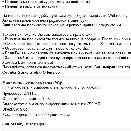
• Измените контактный адрес электронной почты
• Измените пароль от аккаунта
На все наши товары действует система скидок при оплате Webmoney.
Аккаунты гарантировано продаются в одни руки.
Внимательно прочитайте описание и рекомендации и следуйте им.
Так же при покупке Вы соглашаетесь с правилами:
• Гарантия на все аккаунты только на момент продажи. Претензии при
• Смену всех данных осуществляет покупатель (способы смены данны
• Ответственность за аккаунт несете только Вы.
• Если Вы забыли пароль от аккаунта или аккаунт был заблокирован, 
•
Записывайте на видео покупку товара с момента оплаты до полной пр
Желаем Вам приятной игры!
Пожалуйста, оставьте положительный отзыв, если Вам понравился тов
Counter Strike Global Offensive
Минимальные параметры (PC):
OC: Windows XP, Windows Vista, Windows 7, Windows 8
Процессор: 2,4 ГГц
Оперативная Память: 1 ГБ
Видеокарта: с объемом видеопамяти не менее 256 МБ
DirectX®: 9.0с
Жесткий диск: 8 ГБ свободного места
Call of Duty: Black Ops II