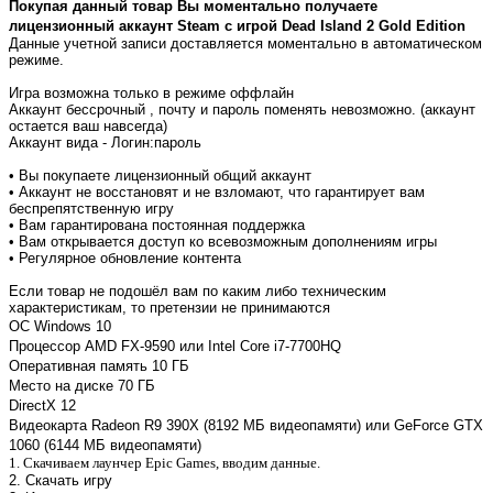
Покупая данный товар Вы моментально получаете
лицензионный
аккаунт Steam с игрой
Dead Island 2 Gold Edition
Данные учетной записи доставляется моментально в автоматическом
режиме.
Игра возможна только в режиме оффлайн
Аккаунт бессрочный , почту и пароль поменять невозможно. (аккаунт
остается ваш навсегда)
Аккаунт вида - Логин:пароль
• Вы покупаете лицензионный общий аккаунт
• Аккаунт не восстановят и не взломают, что гарантирует вам
беспрепятственную игру
• Вам гарантирована постоянная поддержка
• Вам открывается доступ ко всевозможным дополнениям игры
• Регулярное обновление контента
Если товар не подошёл вам по каким либо техническим
характеристикам, то претензии не принимаются
ОС
Windows 10
Процессор
AMD FX-9590 или Intel Core i7-7700HQ
Оперативная память
10 ГБ
Место на диске
70 ГБ
DirectX
12
Видеокарта
Radeon R9 390X (8192 МБ видеопамяти) или GeForce GTX
1060 (6144 МБ видеопамяти)
1. Скачиваем лаунчер Epic Games, вводим данные.
2. Скачать игру