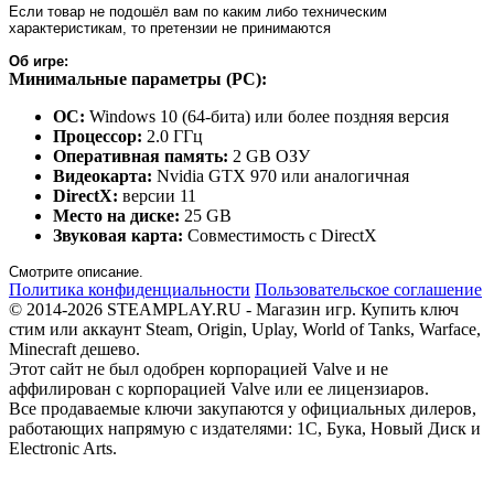
Если товар не подошёл вам по каким либо техническим
характеристикам, то претензии не принимаются
Об игре:
Минимальные параметры (PC):
ОС:
Windows 10 (64-бита) или более поздняя версия
Процессор:
2.0 ГГц
Оперативная память:
2 GB ОЗУ
Видеокарта:
Nvidia GTX 970 или аналогичная
DirectX:
версии 11
Место на диске:
25 GB
Звуковая карта:
Совместимость с DirectX
Смотрите описание.
Политика конфиденциальности
Пользовательское соглашение
© 2014-2026 STEAMPLAY.RU - Магазин игр. Купить ключ
стим или аккаунт Steam, Origin, Uplay, World of Tanks, Warface,
Minecraft дешево.
Этот сайт не был одобрен корпорацией Valve и не
аффилирован с корпорацией Valve или ее лицензиаров.
Все продаваемые ключи закупаются у официальных дилеров,
работающих напрямую с издателями: 1С, Бука, Новый Диск и
Electronic Arts.