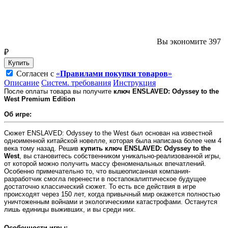
Вы экономите 397
₽
Купить
Согласен с
«
Правилами покупки товаров
»
Описание
Систем. требования
Инструкция
После оплаты товара вы получите
ключ ENSLAVED: Odyssey to the
West Premium Edition
Об игре:
Сюжет ENSLAVED: Odyssey to the West был основан на известной
одноименной китайской новелле, которая была написана более чем 4
века тому назад. Решив
купить ключ ENSLAVED: Odyssey to the
West
, вы становитесь собственником уникально-реализованной игры,
от которой можно получить массу феноменальных впечатлений.
Особенно примечательно то, что вышеописанная компания-
разработчик смогла перенести в постапокалиптическое будущее
достаточно классический сюжет. То есть все действия в игре
происходят через 150 лет, когда привычный мир окажется полностью
уничтоженным войнами и экологическими катастрофами. Останутся
лишь единицы выживших, и вы среди них.
Особенности игры: