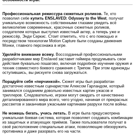
Профессиональная режиссура сюжетных роликов.
Те, кто
позволил себе
купить ENSLAVED: Odyssey to the West
, получат
уникальную возможность собственными глазами увидеть всё
великолепие современных, красочных сюжетных роликов,
создателем которых выступил известный актер, а теперь уже и
режиссёр, Энди Серкис. Стоит отметить, что с его помощью и
посредством технологии Motion Capture были созданы движения
Монки, главного персонажа в игре.
Уделяйте внимание всему.
Воссозданный профессиональными
разработчиками мир Enslaved заставит геймера продумывать свои
действия буквально пошагово, включая подробное изучение оружия и
техник совместного боевого сражения с Трипом. При этом единожды
оступившись, вы рискуете снова загружаться.
Порадуйте себя «перчинкой».
Сюжет игры был разработан
достаточно известным сценаристом Алексом Гарландом, который
занимался созданием довольно известных картин ужасов и
триллеров. Следовательно, игроки могут ожидать от качественно
детализированного мира всего, чего угодно, начиная от прекрасных
рассветов и заканчивая ужасными картинами разрухи после войны.
Не можешь бегать, учись летать.
В игре была предусмотрена
уникальная боевая система, которая позволяет создавать комбинации
из защитных и атакующих приёмов. Также пользователи получат в
своё расположение специальные атаки, позволяющие обезоружить
противника и даже разорвать его на части.