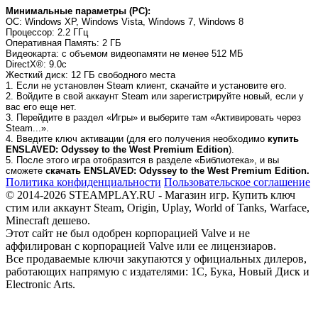
Минимальные параметры (PC):
OC
: Windows XP, Windows Vista, Windows 7, Windows 8
Процессор
: 2.2 ГГц
Оперативная Память
: 2 ГБ
Видеокарта
: с объемом видеопамяти не менее 512 МБ
DirectX®
: 9.0c
Жесткий диск
: 12 ГБ свободного места
1. Если не установлен Steam клиент, скачайте и установите его.
2. Войдите в свой аккаунт Steam или зарегистрируйте новый, если у
вас его еще нет.
3. Перейдите в раздел «Игры» и выберите там «Активировать через
Steam...».
4. Введите ключ активации (для его получения необходимо
купить
ENSLAVED: Odyssey to the West Premium Edition
).
5. После этого игра отобразится в разделе «Библиотека», и вы
сможете
скачать ENSLAVED: Odyssey to the West Premium Edition.
Политика конфиденциальности
Пользовательское соглашение
© 2014-2026 STEAMPLAY.RU - Магазин игр. Купить ключ
стим или аккаунт Steam, Origin, Uplay, World of Tanks, Warface,
Minecraft дешево.
Этот сайт не был одобрен корпорацией Valve и не
аффилирован с корпорацией Valve или ее лицензиаров.
Все продаваемые ключи закупаются у официальных дилеров,
работающих напрямую с издателями: 1С, Бука, Новый Диск и
Electronic Arts.