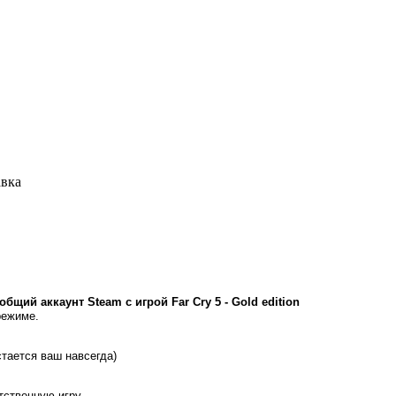
авка
общий аккаунт Steam с игрой
Far Cry 5 - Gold edition
режиме.
стается ваш навсегда)
ятственную игру