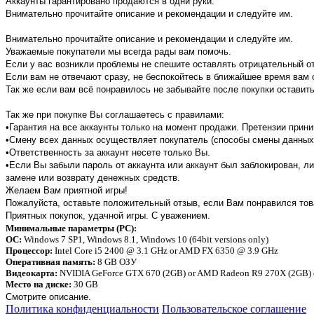
Аккаунты гарантировано продаются в одни руки.
Внимательно прочитайте описание и рекомендации и следуйте им.
Внимательно прочитайте описание и рекомендации и следуйте им.
Уважаемые покупатели мы всегда рады вам помочь.
Если у вас возникли проблемы не спешите оставлять отрицательный 
Если вам не отвечают сразу, не беспокойтесь в ближайшее время вам 
Так же если вам всё понравилось не забывайте после покупки оставить
Так же при покупке Вы соглашаетесь с правилами:
•Гарантия на все аккаунты только на момент продажи. Претензии прин
•Смену всех данных осуществляет покупатель (способы смены данных
•Ответственность за аккаунт несете только Вы.
•Если Вы забыли пароль от аккаунта или аккаунт был заблокирован, л
замене или возврату денежных средств.
Желаем Вам приятной игры!
Пожалуйста, оставьте положительный отзыв, если Вам понравился то
Приятных покупок, удачной игры. С уважением.
Минимальные параметры (PC):
ОС:
Windows 7 SP1, Windows 8.1, Windows 10 (64bit versions only)
Процессор:
Intel Core i5 2400 @ 3.1 GHz or AMD FX 6350 @ 3.9 GHz
Оперативная память:
8 GB ОЗУ
Видеокарта:
NVIDIA GeForce GTX 670 (2GB) or AMD Radeon R9 270X (2GB) o
Место на диске:
30 GB
Смотрите описание.
Политика конфиденциальности
Пользовательское соглашение