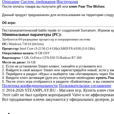
Описание
Систем. требования
Инструкция
После оплаты товара вы получите
gift или
ключ
Fear The Wolves
Данный продукт предназначен для использования на территории следу
Об игре:
Постапокалиптический battle royale от создателей Survarium. Игроков
Минимальные параметры (PC):
Требуются 64-разрядные процессор и операционная система
ОС:
Windows 7/8/10 (64 bits)
Процессор:
Intel Core i3-2130 (3.4 GHz)/AMD FX-4100 (3.6 GHz)
Оперативная память:
8 GB ОЗУ
Видеокарта:
1 GB, GeForce GTX 650 Ti/Radeon R7 260
Место на диске:
16 GB
1. Если не установлен Steam клиент, скачайте и установите его.
2. Войдите в свой аккаунт Steam или зарегистрируйте новый, если у ва
3. Перейдите в раздел «Игры» и выберите там «Активировать через Ste
4. Введите ключ активации (для его получения необходимо
купить Fea
5. После этого игра отобразится в разделе «Библиотека», и вы сможет
Политика конфиденциальности
Пользовательское соглашение
© 2014-2026 STEAMPLAY.RU - Магазин игр. Купить ключ стим или
Этот сайт не был одобрен корпорацией Valve и не аффилирован
Все продаваемые ключи закупаются у официальных дилеров, раб