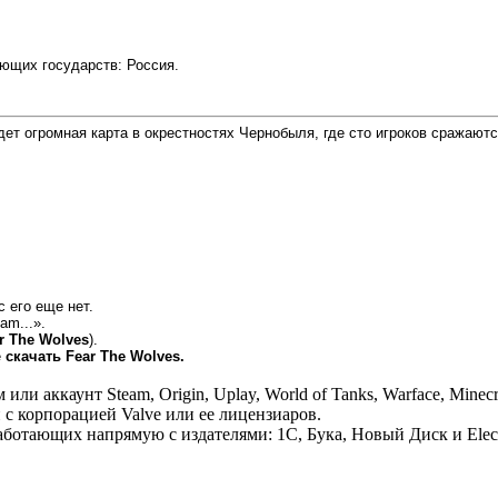
ющих государств: Россия.
 ждет огромная карта в окрестностях Чернобыля, где сто игроков сражают
с его еще нет.
am...».
r The Wolves
).
е
скачать Fear The Wolves.
 аккаунт Steam, Origin, Uplay, World of Tanks, Warface, Minecr
 с корпорацией Valve или ее лицензиаров.
отающих напрямую с издателями: 1С, Бука, Новый Диск и Electr