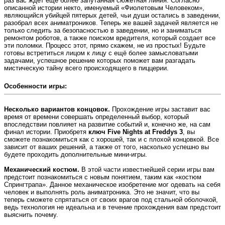
раз вас ждет ещё более запутанная сюжетная линия. Согласно
описанной истории некто, именуемый «Фиолетовым Человеком»,
являющийся убийцей пятерых детей, чьи души остались в заведении,
разобрал всех аниматроников. Теперь же вашей задачей является не
только следить за безопасностью в заведении, но и заниматься
ремонтом роботов, а также поиском вредителя, который создает все
эти поломки. Процесс этот, прямо скажем, не из простых! Будьте
готовы встретиться лицом к лицу с ещё более замысловатыми
задачами, успешное решение которых поможет вам разгадать
мистическую тайну всего происходящего в пиццерии.
Особенности игры:
Несколько вариантов концовок.
Прохождение игры заставит вас
время от времени совершать определенный выбор, который
впоследствии повлияет на развитие событий и, конечно же, на сам
финал истории. Приобретя
ключ Five Nights at Freddys 3
, вы
сможете познакомиться как с хорошей, так и с плохой концовкой. Все
зависит от ваших решений, а также от того, насколько успешно вы
будете проходить дополнительные мини-игры.
Механический костюм.
В этой части известнейшей серии игры вам
предстоит познакомиться с новым понятием, таким как «костюм
Спрингтрапа». Данное механическое изобретение мог одевать на себя
человек и выполнять роль аниматроника. Это не значит, что вы
теперь сможете спрятаться от своих врагов под стальной оболочкой,
ведь технология не идеальна и в течение прохождения вам предстоит
выяснить почему.