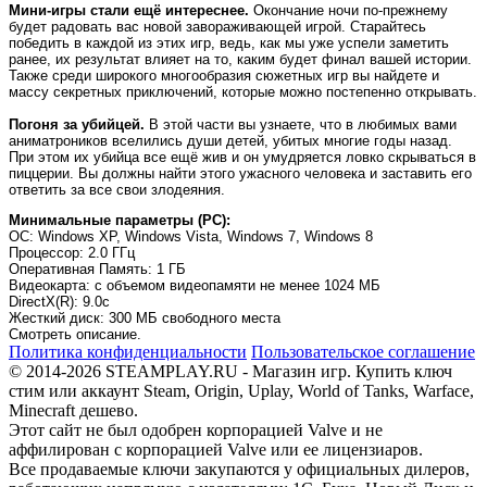
Мини-игры стали ещё интереснее.
Окончание ночи по-прежнему
будет радовать вас новой завораживающей игрой. Старайтесь
победить в каждой из этих игр, ведь, как мы уже успели заметить
ранее, их результат влияет на то, каким будет финал вашей истории.
Также среди широкого многообразия сюжетных игр вы найдете и
массу секретных приключений, которые можно постепенно открывать.
Погоня за убийцей.
В этой части вы узнаете, что в любимых вами
аниматроников вселились души детей, убитых многие годы назад.
При этом их убийца все ещё жив и он умудряется ловко скрываться в
пиццерии. Вы должны найти этого ужасного человека и заставить его
ответить за все свои злодеяния.
Минимальные параметры (PC):
OC
: Windows XP, Windows Vista, Windows 7, Windows 8
Процессор
: 2.0 ГГц
Оперативная Память
: 1 ГБ
Видеокарта
: с объемом видеопамяти не менее 1024 МБ
DirectX(R)
: 9.0c
Жесткий диск
: 300 MБ свободного места
Смотреть описание.
Политика конфиденциальности
Пользовательское соглашение
© 2014-2026 STEAMPLAY.RU - Магазин игр. Купить ключ
стим или аккаунт Steam, Origin, Uplay, World of Tanks, Warface,
Minecraft дешево.
Этот сайт не был одобрен корпорацией Valve и не
аффилирован с корпорацией Valve или ее лицензиаров.
Все продаваемые ключи закупаются у официальных дилеров,