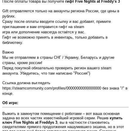
После оплаты товара вы получите 
гифт Five Nights at Freddy's 3
Gift отправляется только на аккаунты региона России, где цены в 
рублях.
Сразу после оплаты вводите ссылку и вас добавят, примите 
приглашение и вам отправится гифт на steam
игра или дополнение навсегда остаётся у вас.
Гифт не возможно принять в инвентарь, только добавить в 
библиотеку.
Важно
Мы не отправляем в страны СНГ / Украину, Беларусь и другие 
страны, кроме россии!
Перед покупкой обязательно проверить регион вашего steam 
аккаунта. Убедитесь, что там написано "Россия")
Cсылка должна выглядеть 
https://steamcommunity.com/profiles/00000000000000000 без знака "/" в 
конце.
Об игре:
Выжить в замкнутом помещении с роботами – вот ваша основная
задача во всех частях известнейшей игровой серии. Решив
купить
ключ Five Nights at Freddys 3
, вы в частности становитесь
свидетелями прямого продолжения нашумевшего экшена, но в этот