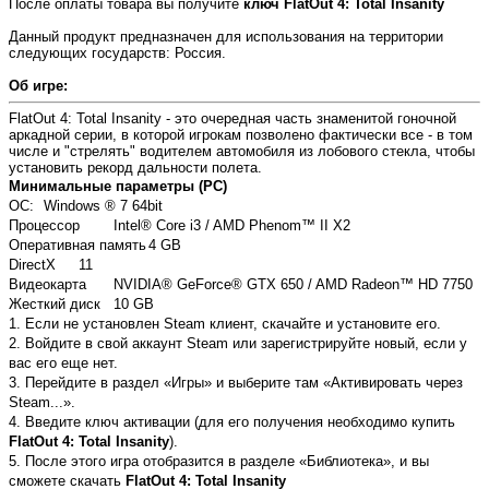
После оплаты товара вы получите
ключ FlatOut 4: Total Insanity
Данный продукт предназначен для использования на территории
следующих государств: Россия.
Об игре:
FlatOut 4: Total Insanity - это очередная часть знаменитой гоночной
аркадной серии, в которой игрокам позволено фактически все - в том
числе и "стрелять" водителем автомобиля из лобового стекла, чтобы
установить рекорд дальности полета.
Минимальные параметры (PC)
ОС:
Windows ® 7 64bit
Процессор
Intel® Core i3 / AMD Phenom™ II X2
Оперативная память
4 GB
DirectX
11
Видеокарта
NVIDIA® GeForce® GTX 650 / AMD Radeon™ HD 7750
Жесткий диск
10 GB
1. Если не установлен Steam клиент, скачайте и установите его.
2. Войдите в свой аккаунт Steam или зарегистрируйте новый, если у
вас его еще нет.
3. Перейдите в раздел «Игры» и выберите там «Активировать через
Steam...».
4. Введите ключ активации (для его получения необходимо купить
FlatOut 4: Total Insanity
).
5. После этого игра отобразится в разделе «Библиотека», и вы
сможете скачать
FlatOut 4: Total Insanity