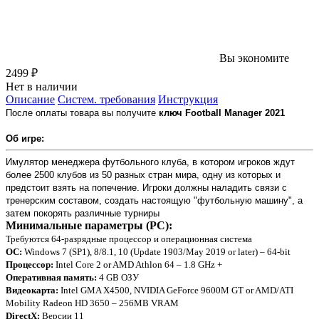
Вы экономите
2499 ₽
Нет в наличии
Описание
Систем. требования
Инструкция
После оплаты товара вы получите
ключ
Football Manager 2021
Об игре:
Имулятор менеджера футбольного клуба, в котором игроков ждут
более 2500 клубов из 50 разных стран мира, одну из которых и
предстоит взять на попечение. Игроки должны наладить связи с
тренерским составом, создать настоящую "футбольную машину", а
затем покорять различные турниры
Минимальные параметры (PC):
Требуются 64-разрядные процессор и операционная система
ОС:
Windows 7 (SP1), 8/8.1, 10 (Update 1903/May 2019 or later) – 64-bit
Процессор:
Intel Core 2 or AMD Athlon 64 – 1.8 GHz +
Оперативная память:
4 GB ОЗУ
Видеокарта:
Intel GMA X4500, NVIDIA GeForce 9600M GT or AMD/ATI
Mobility Radeon HD 3650 – 256MB VRAM
DirectX:
Версии 11