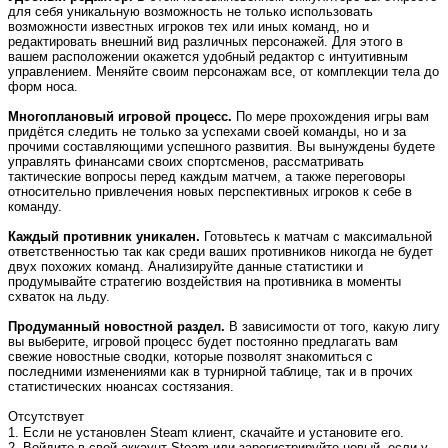
для себя уникальную возможность не только использовать
возможности известных игроков тех или иных команд, но и
редактировать внешний вид различных персонажей. Для этого в
вашем расположении окажется удобный редактор с интуитивным
управлением. Меняйте своим персонажам все, от комплекции тела до
форм носа.
Многоплановый игровой процесс.
По мере прохождения игры вам
придётся следить не только за успехами своей команды, но и за
прочими составляющими успешного развития. Вы вынуждены будете
управлять финансами своих спортсменов, рассматривать
тактические вопросы перед каждым матчем, а также переговоры
относительно привлечения новых перспективных игроков к себе в
команду.
Каждый противник уникален.
Готовьтесь к матчам с максимальной
ответственностью так как среди ваших противников никогда не будет
двух похожих команд. Анализируйте данные статистики и
продумывайте стратегию воздействия на противника в моменты
схваток на льду.
Продуманный новостной раздел.
В зависимости от того, какую лигу
вы выберите, игровой процесс будет постоянно предлагать вам
свежие новостные сводки, которые позволят знакомиться с
последними изменениями как в турнирной таблице, так и в прочих
статистических нюансах состязания.
Отсутствует
1. Если не установлен Steam клиент, скачайте и установите его.
2. Войдите в свой аккаунт Steam или зарегистрируйте новый, если у