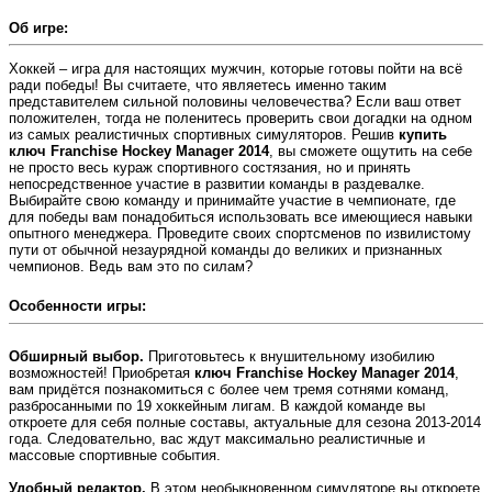
Об игре:
Хоккей – игра для настоящих мужчин, которые готовы пойти на всё
ради победы! Вы считаете, что являетесь именно таким
представителем сильной половины человечества? Если ваш ответ
положителен, тогда не поленитесь проверить свои догадки на одном
из самых реалистичных спортивных симуляторов. Решив
купить
ключ Franchise Hockey Manager 2014
, вы сможете ощутить на себе
не просто весь кураж спортивного состязания, но и принять
непосредственное участие в развитии команды в раздевалке.
Выбирайте свою команду и принимайте участие в чемпионате, где
для победы вам понадобиться использовать все имеющиеся навыки
опытного менеджера. Проведите своих спортсменов по извилистому
пути от обычной незаурядной команды до великих и признанных
чемпионов. Ведь вам это по силам?
Особенности игры:
Обширный выбор.
Приготовьтесь к внушительному изобилию
возможностей! Приобретая
ключ Franchise Hockey Manager 2014
,
вам придётся познакомиться с более чем тремя сотнями команд,
разбросанными по 19 хоккейным лигам. В каждой команде вы
откроете для себя полные составы, актуальные для сезона 2013-2014
года. Следовательно, вас ждут максимально реалистичные и
массовые спортивные события.
Удобный редактор.
В этом необыкновенном симуляторе вы откроете