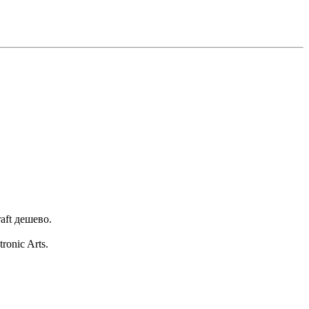
aft дешево.
onic Arts.