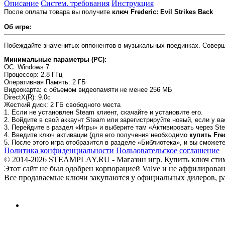
Описание
Систем. требования
Инструкция
После оплаты товара вы получите
ключ Frederic: Evil Strikes Back
Об игре:
Побеждайте знаменитых оппонентов в музыкальных поединках. Соверше
Минимальные параметры (PC):
OC
: Windows 7
Процессор
: 2.8 ГГц
Оперативная Память
: 2 ГБ
Видеокарта
: с объемом видеопамяти не менее 256 МБ
DirectX(R)
: 9.0c
Жесткий диск
: 2 ГБ свободного места
1. Если не установлен Steam клиент, скачайте и установите его.
2. Войдите в свой аккаунт Steam или зарегистрируйте новый, если у ва
3. Перейдите в раздел «Игры» и выберите там «Активировать через Ste
4. Введите ключ активации (для его получения необходимо
купить Fred
5. После этого игра отобразится в разделе «Библиотека», и вы сможет
Политика конфиденциальности
Пользовательское соглашение
© 2014-2026 STEAMPLAY.RU - Магазин игр. Купить ключ стим или
Этот сайт не был одобрен корпорацией Valve и не аффилирован
Все продаваемые ключи закупаются у официальных дилеров, раб