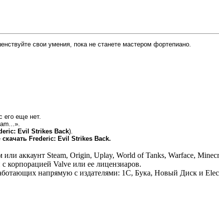
нствуйте свои умения, пока не станете мастером фортепиано.
с его еще нет.
am...».
eric: Evil Strikes Back
).
е
скачать Frederic: Evil Strikes Back.
 аккаунт Steam, Origin, Uplay, World of Tanks, Warface, Minecr
 с корпорацией Valve или ее лицензиаров.
отающих напрямую с издателями: 1С, Бука, Новый Диск и Electr