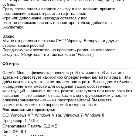
рублях.
Сразу после оплаты вводите ссылку и вас добавят, примите
приглашение и вам отправится гифт на steam
игра или дополнение навсегда остаётся у вас.
Гифт не возможно принять в инвентарь, только добавить в
библиотеку.
Важно
Мы не отправляем в страны СНГ / Украину, Беларусь и другие
страны, кроме россии!
Перед покупкой обязательно проверить регион вашего steam
аккаунта. Убедитесь, что там написано "Россия")
Об игре:
Garry´s Mod — физическая песочница. В отличие от обычных игр,
здесь не существует каких-либо определённых целей или задач. Мы
даём вам инструменты и оставляем вас играть. Вы создаете объекты
и соединяете их вместе для создания ваших собственных
конструкций — машина ли это, ракета, катапульта или нечто пока без
названия — это зависит от вас. Если с конструированием у вас не
слишком замечательно — не расстраивайтесь! Вы можете
разместить множество персонажей в глупых позах.
Минимальные параметры:
OC: Windows XP, Windows Vista, Windows 7, Windows 8
Процессор: 1,7 Ghz
Оперативная Память: 512 МБ
DirectX®: 8.1