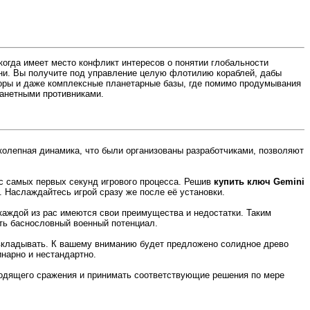
 когда имеет место конфликт интересов о понятии глобальности
ени. Вы получите под управление целую флотилию кораблей, дабы
оры и даже комплексные планетарные базы, где помимо продумывания
анетными противниками.
колепная динамика, что были организованы разработчиками, позволяют
с самых первых секунд игрового процесса. Решив
купить ключ Gemini
 Наслаждайтесь игрой сразу же после её установки.
каждой из рас имеются свои преимущества и недостатки. Таким
ить баснословный военный потенциал.
 вкладывать. К вашему вниманию будет предложено солидное древо
нарно и нестандартно.
ходящего сражения и принимать соответствующие решения по мере