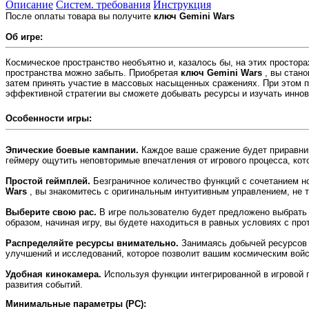
Описание
Систем. требования
Инструкция
После оплаты товара вы получите
ключ Gemini Wars
Об игре:
Космическое пространство необъятно и, казалось бы, на этих простора
пространства можно забыть. Приобретая
ключ Gemini Wars
, вы стан
затем принять участие в массовых насыщенных сражениях. При этом 
эффективной стратегии вы сможете добывать ресурсы и изучать инно
Особенности игры:
Эпические боевые кампании.
Каждое ваше сражение будет приравнив
геймеру ощутить неповторимые впечатления от игрового процесса, кот
Простой геймплей.
Безграничное количество функций с сочетанием н
Wars
, вы знакомитесь с оригинальным интуитивным управлением, не 
Выберите свою рас.
В игре пользователю будет предложено выбрать 
образом, начиная игру, вы будете находиться в равных условиях с про
Распределяйте ресурсы внимательно.
Занимаясь добычей ресурсов 
улучшений и исследований, которое позволит вашим космическим войс
Удобная кинокамера.
Используя функции интегрированной в игровой 
развития событий.
Минимальные параметры (PC):