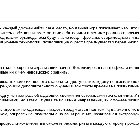
х каждый должен найти себе место, но данная игра показывает нам, что
овитесь собственником стратегии с баталиями в режиме реального врем
под вашим руководством будут, авианосцы, фрегаты, сверхмощные линк
вационные технологии, позволяющие обрести преимущество перед инопл
аться к хорошей экранизации войны. Детализированная графика и вели
орые ни с чем невозможно сравнить.
овых технологий, все это становится доступным каждому пользователю 
требующим дополнительного обучения или траты времени на привыкание.
одну из трех рас, обладающих своими неповторимыми технологиями. У 
тивниками, но затем, изучая те или иные направления, вы сможете разв
в игре вам не единожды придется задуматься над тем, куда именно их
кам, опираясь исключительно на ваши решения, развиваться экстраорди
процесс кинокамеры, вы сможете рассматривать каждую сторону проис