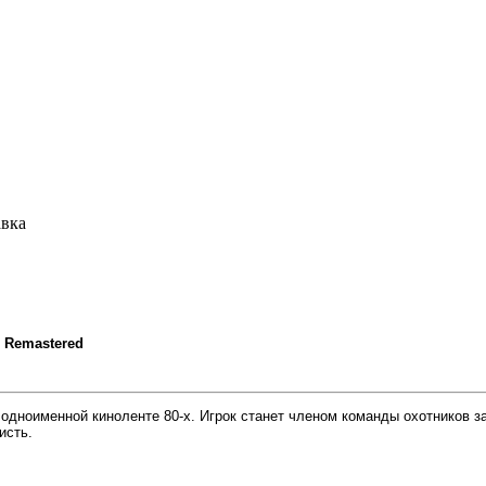
авка
 Remastered
а одноименной киноленте 80-х. Игрок станет членом команды охотников з
исть.