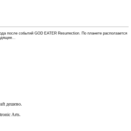
 года после событий GOD EATER Resurrection. По планете расползается
дящее...
aft дешево.
onic Arts.