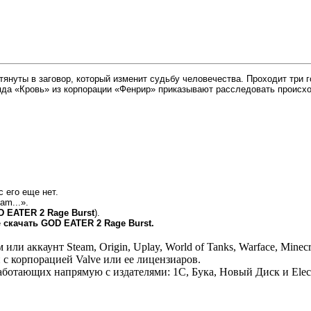
втянуты в заговор, который изменит судьбу человечества. Проходит три
яда «Кровь» из корпорации «Фенрир» приказывают расследовать происхо
с его еще нет.
am...».
D EATER 2 Rage Burst
).
е
скачать GOD EATER 2 Rage Burst.
 аккаунт Steam, Origin, Uplay, World of Tanks, Warface, Minecr
 с корпорацией Valve или ее лицензиаров.
отающих напрямую с издателями: 1С, Бука, Новый Диск и Electr