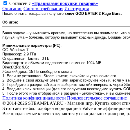
Согласен с
«
Правилами покупки товаров
»
Описание
Систем. требования
Инструкция
После оплаты товара вы получите
ключ GOD EATER 2 Rage Burst
Об игре:
Ваша задача – уничтожать арагами, но постепенно вы понимаете, что 
паучья чума – болезнь, которую вызывает красный дождь. Бойцам отр
Минимальные параметры (PC):
OC
: Windows 7
Процессор
: 2.9 ГГц
Оперативная Память
: 3 ГБ
Видеокарта
: с объемом видеопамяти не менее 1024 МБ
DirectX(R)
: 9.0c
Жесткий диск
: 15 ГБ свободного места
1. Если не установлен Steam клиент, скачайте и установите его.
2. Войдите в свой аккаунт Steam или зарегистрируйте новый, если у ва
3. Перейдите в раздел «Игры» и выберите там «Активировать через Ste
4. Введите ключ активации (для его получения необходимо
купить GO
5. После этого игра отобразится в разделе «Библиотека», и вы сможет
Политика конфиденциальности
Пользовательское соглашение
© 2014-2026 STEAMPLAY.RU - Магазин игр. Купить ключ стим или
Этот сайт не был одобрен корпорацией Valve и не аффилирован
Все продаваемые ключи закупаются у официальных дилеров, раб