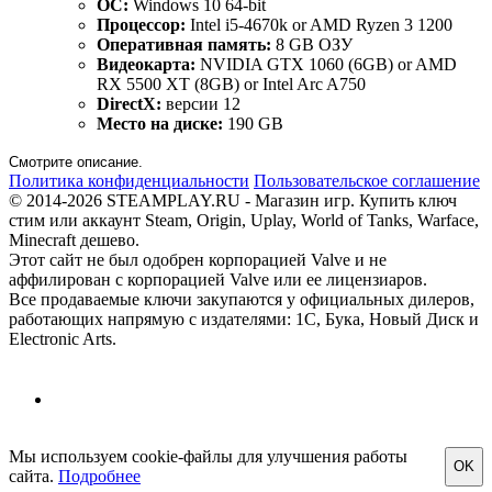
ОС:
Windows 10 64-bit
Процессор:
Intel i5-4670k or AMD Ryzen 3 1200
Оперативная память:
8 GB ОЗУ
Видеокарта:
NVIDIA GTX 1060 (6GB) or AMD
RX 5500 XT (8GB) or Intel Arc A750
DirectX:
версии 12
Место на диске:
190 GB
Смотрите описание.
Политика конфиденциальности
Пользовательское соглашение
© 2014-2026 STEAMPLAY.RU - Магазин игр. Купить ключ
стим или аккаунт Steam, Origin, Uplay, World of Tanks, Warface,
Minecraft дешево.
Этот сайт не был одобрен корпорацией Valve и не
аффилирован с корпорацией Valve или ее лицензиаров.
Все продаваемые ключи закупаются у официальных дилеров,
работающих напрямую с издателями: 1С, Бука, Новый Диск и
Electronic Arts.
Мы используем cookie-файлы для улучшения работы
OK
сайта.
Подробнее