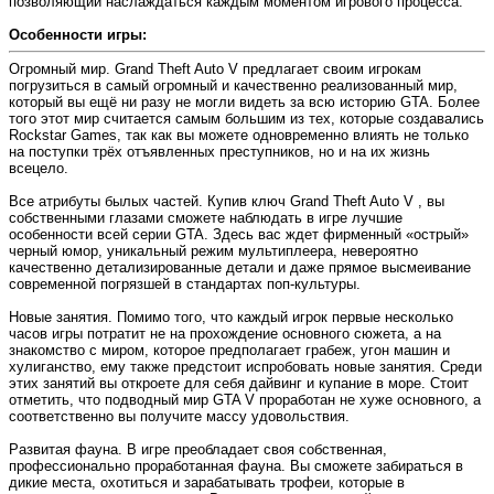
позволяющий наслаждаться каждым моментом игрового процесса.
Особенности игры:
Огромный мир. Grand Theft Auto V предлагает своим игрокам
погрузиться в самый огромный и качественно реализованный мир,
который вы ещё ни разу не могли видеть за всю историю GTA. Более
того этот мир считается самым большим из тех, которые создавались
Rockstar Games, так как вы можете одновременно влиять не только
на поступки трёх отъявленных преступников, но и на их жизнь
всецело.
Все атрибуты былых частей. Купив ключ Grand Theft Auto V , вы
собственными глазами сможете наблюдать в игре лучшие
особенности всей серии GTA. Здесь вас ждет фирменный «острый»
черный юмор, уникальный режим мультиплеера, невероятно
качественно детализированные детали и даже прямое высмеивание
современной погрязшей в стандартах поп-культуры.
Новые занятия. Помимо того, что каждый игрок первые несколько
часов игры потратит не на прохождение основного сюжета, а на
знакомство с миром, которое предполагает грабеж, угон машин и
хулиганство, ему также предстоит испробовать новые занятия. Среди
этих занятий вы откроете для себя дайвинг и купание в море. Стоит
отметить, что подводный мир GTA V проработан не хуже основного, а
соответственно вы получите массу удовольствия.
Развитая фауна. В игре преобладает своя собственная,
профессионально проработанная фауна. Вы сможете забираться в
дикие места, охотиться и зарабатывать трофеи, которые в