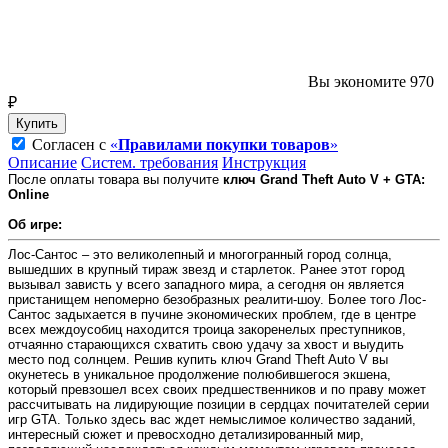
Вы экономите 970
₽
Купить
Согласен с
«
Правилами покупки товаров
»
Описание
Систем. требования
Инструкция
После оплаты товара вы получите
ключ Grand Theft Auto V + GTA:
Online
Об игре:
Лос-Сантос – это великолепный и многогранный город солнца,
вышедших в крупный тираж звезд и старлеток. Ранее этот город
вызывал зависть у всего западного мира, а сегодня он является
пристанищем непомерно безобразных реалити-шоу. Более того Лос-
Сантос задыхается в пучине экономических проблем, где в центре
всех междоусобиц находится троица закоренелых преступников,
отчаянно старающихся схватить свою удачу за хвост и выудить
место под солнцем. Решив купить ключ Grand Theft Auto V вы
окунетесь в уникальное продолжение полюбившегося экшена,
который превзошел всех своих предшественников и по праву может
рассчитывать на лидирующие позиции в сердцах почитателей серии
игр GTA. Только здесь вас ждет немыслимое количество заданий,
интересный сюжет и превосходно детализированный мир,