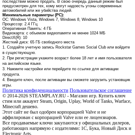
последствии можно продать. В свою очередь данный режим был
предусмотрен для тех, кому могут надоесть угоны современных
автомобилей или же убийства людей.
Минимальные параметры (PC):
OC
: Windows Vista, Windows 7, Windows 8, Windows 10
Процессор
: 2.4 ГГц
Оперативная Память
: 4 ГБ
Видеокарта
: с объемом видеопамяти не менее 1024 МБ
DirectX(R)
: 10
Жесткий диск
: 65 ГБ свободного места
1. Создайте учетную запись Rockstar Games Social Club или войдите
в существующую.
2. При регистрации укажите возраст более 18 лет и имя пользователя
на английском языке.
3. Нажмите настройки или перейдите по ссылке для активации
продукта.
4. Введите ключ, после активации вы сможете загрузить установщик
игры.
Политика конфиденциальности
Пользовательское соглашение
© 2014-2026 STEAMPLAY.RU - Магазин игр. Купить ключ
стим или аккаунт Steam, Origin, Uplay, World of Tanks, Warface,
Minecraft дешево.
Этот сайт не был одобрен корпорацией Valve и не
аффилирован с корпорацией Valve или ее лицензиаров.
Все продаваемые ключи закупаются у официальных дилеров,
работающих напрямую с издателями: 1С, Бука, Новый Диск и
Electronic Arts.