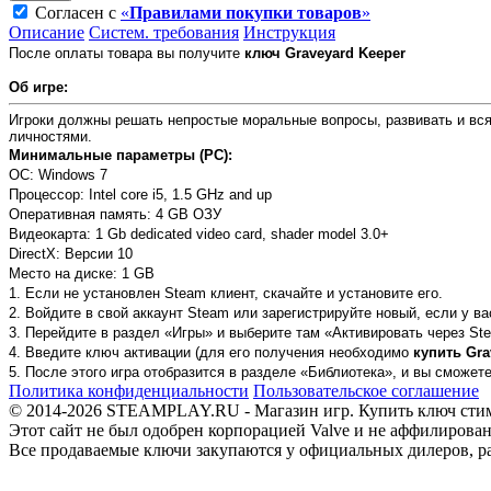
Согласен с
«
Правилами покупки товаров
»
Описание
Систем. требования
Инструкция
После оплаты товара вы получите
ключ Graveyard Keeper
Об игре:
Игроки должны решать непростые моральные вопросы, развивать и вся
личностями.
Минимальные параметры (PC):
ОС: Windows 7
Процессор: Intel core i5, 1.5 GHz and up
Оперативная память: 4 GB ОЗУ
Видеокарта: 1 Gb dedicated video card, shader model 3.0+
DirectX: Версии 10
Место на диске: 1 GB
1. Если не установлен Steam клиент, скачайте и установите его.
2. Войдите в свой аккаунт Steam или зарегистрируйте новый, если у ва
3. Перейдите в раздел «Игры» и выберите там «Активировать через Ste
4. Введите ключ активации (для его получения необходимо
купить Gra
5. После этого игра отобразится в разделе «Библиотека», и вы сможет
Политика конфиденциальности
Пользовательское соглашение
© 2014-2026 STEAMPLAY.RU - Магазин игр. Купить ключ стим или
Этот сайт не был одобрен корпорацией Valve и не аффилирован
Все продаваемые ключи закупаются у официальных дилеров, раб