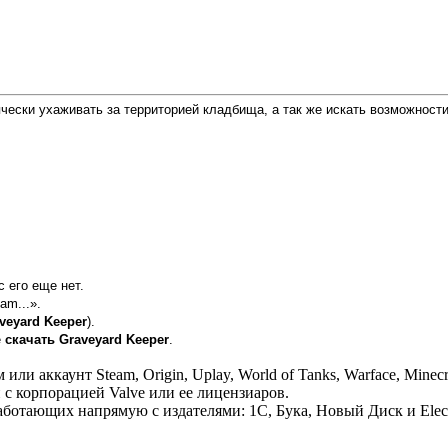
чески ухаживать за территорией кладбища, а так же искать возможност
с его еще нет.
am...».
veyard Keeper
).
е
скачать Graveyard Keeper
.
 аккаунт Steam, Origin, Uplay, World of Tanks, Warface, Minecr
 с корпорацией Valve или ее лицензиаров.
отающих напрямую с издателями: 1С, Бука, Новый Диск и Electr