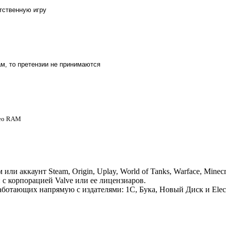
ятственную игру
м, то претензии не принимаются
deo RAM
 аккаунт Steam, Origin, Uplay, World of Tanks, Warface, Minecr
 с корпорацией Valve или ее лицензиаров.
отающих напрямую с издателями: 1С, Бука, Новый Диск и Electr