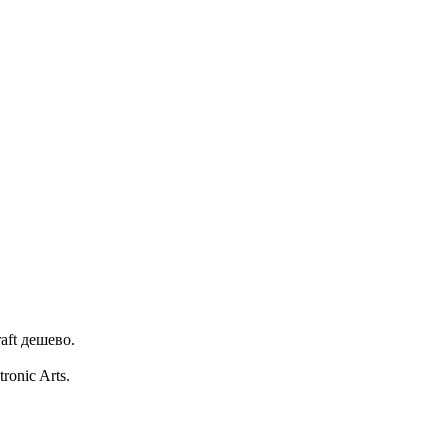
aft дешево.
onic Arts.