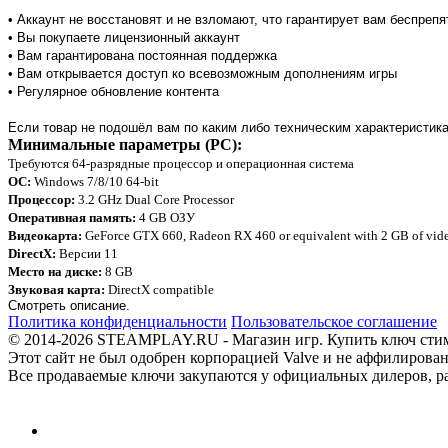
• Аккаунт не восстановят и не взломают, что гарантирует вам беспреп
• Вы покупаете лицензионный аккаунт
• Вам гарантирована постоянная поддержка
• Вам открывается доступ ко всевозможным дополнениям игры
• Регулярное обновление контента
Если товар не подошёл вам по каким либо техническим характеристика
Минимальные параметры (PC):
Требуются 64-разрядные процессор и операционная система
ОС:
Windows 7/8/10 64-bit
Процессор:
3.2 GHz Dual Core Processor
Оперативная память:
4 GB ОЗУ
Видеокарта:
GeForce GTX 660, Radeon RX 460 or equivalent with 2 GB of vi
DirectX:
Версии 11
Место на диске:
8 GB
Звуковая карта:
DirectX compatible
Смотреть описание.
Политика конфиденциальности
Пользовательское соглашение
© 2014-2026 STEAMPLAY.RU - Магазин игр. Купить ключ стим или
Этот сайт не был одобрен корпорацией Valve и не аффилирован
Все продаваемые ключи закупаются у официальных дилеров, раб