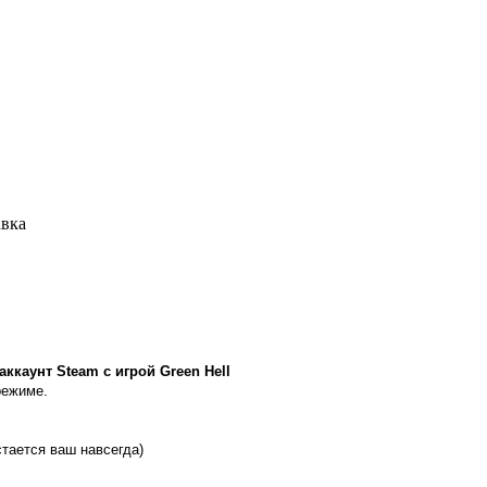
авка
каунт Steam с игрой Green Hell
режиме.
стается ваш навсегда)