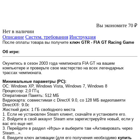
Вы экономите 70 ₽
Нет в наличии
Описание
Систем. требования
Инструкция
После оплаты товара вы получите
ключ GTR - FIA GT Racing Game
Об игре:
Окунитесь в сезон 2003 года чемпионата FIA GT на вашем
компьютере и проверьте свое мастерство на всех легендарных
трассах чемпионата.
Минимальные параметры (PC):
OC
: Windows XP, Windows Vista, Windows 7, Windows 8
Процессор
: 2,0 ГГц
Оперативная Память
: 512 МБ
Видеокарта
: совместимая с DirectX 9.0, со 128 МБ видеопамяти
DirectX®
: 9.0c
Жесткий диск
: 1 ГБ свободного места
1. Если не установлен Steam клиент, скачайте и установите его.
2. Войдите в свой аккаунт Steam или зарегистрируйте новый, если у
вас его еще нет.
3. Перейдите в раздел «Игры» и выберите там «Активировать через
Steam...».
4. Введите ключ активации (для его получения необходимо
купить