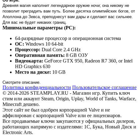
Об игре:
Древняя магия наполнит легендарное оружие ночи; она никому не
позволит преградить вам путь. Более десятка олимпийских богов, от
Аполлона до Зевса, преподнесут вам дары и сделают вас сильнее.
Для вас не будет никаких границ.
Минимальные параметры (PC):
64-разрядные процессор и операционная система
ОС:
Windows 10 64-bit
Процессор:
Dual Core 2.4 GHz
Оперативная память:
8 GB ОЗУ
Видеокарта:
GeForce GTX 950, Radeon R7 360, or Intel
HD Graphics 630
Место на диске:
10 GB
Смотрите описание.
Политика конфиденциальности
Пользовательское соглашение
© 2014-2026 STEAMPLAY.RU - Магазин игр. Купить ключ
стим или аккаунт Steam, Origin, Uplay, World of Tanks, Warface,
Minecraft дешево.
Этот сайт не был одобрен корпорацией Valve и не
аффилирован с корпорацией Valve или ее лицензиаров.
Все продаваемые ключи закупаются у официальных дилеров,
работающих напрямую с издателями: 1С, Бука, Новый Диск и
Electronic Arts.