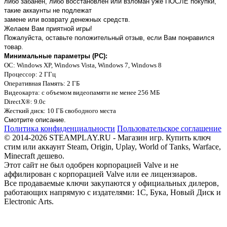
либо забанен, либо восстановлен или взломан уже ПОСЛЕ покупки,
такие аккаунты не подлежат
замене или возврату денежных средств.
Желаем Вам приятной игры!
Пожалуйста, оставьте положительный отзыв, если Вам понравился
товар.
Минимальные параметры (PC):
OC
: Windows XP, Windows Vista, Windows 7, Windows 8
Процессор
: 2 ГГц
Оперативная Память
: 2 ГБ
Видеокарта
: с объемом видеопамяти не менее 256 МБ
DirectX®
: 9.0c
Жесткий диск
: 10 ГБ свободного места
Смотрите описание.
Политика конфиденциальности
Пользовательское соглашение
© 2014-2026 STEAMPLAY.RU - Магазин игр. Купить ключ
стим или аккаунт Steam, Origin, Uplay, World of Tanks, Warface,
Minecraft дешево.
Этот сайт не был одобрен корпорацией Valve и не
аффилирован с корпорацией Valve или ее лицензиаров.
Все продаваемые ключи закупаются у официальных дилеров,
работающих напрямую с издателями: 1С, Бука, Новый Диск и
Electronic Arts.