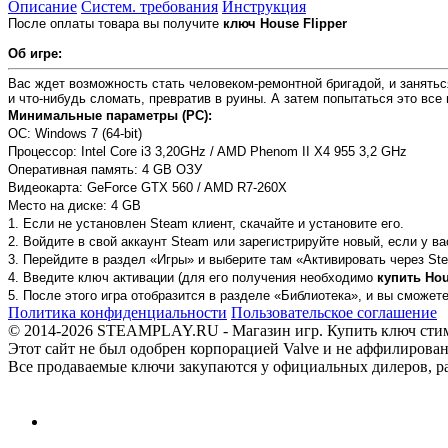
Описание
Систем. требования
Инструкция
После оплаты товара вы получите
ключ
House Flipper
Об игре:
Вас ждет возможность стать человеком-ремонтной бригадой, и занятьс
и что-нибудь сломать, превратив в руины. А затем попытаться это все 
Минимальные параметры (PC):
ОС: Windows 7 (64-bit)
Процессор: Intel Core i3 3,20GHz / AMD Phenom II X4 955 3,2 GHz
Оперативная память: 4 GB ОЗУ
Видеокарта: GeForce GTX 560 / AMD R7-260X
Место на диске: 4 GB
1. Если не установлен Steam клиент, скачайте и установите его.
2. Войдите в свой аккаунт Steam или зарегистрируйте новый, если у ва
3. Перейдите в раздел «Игры» и выберите там «Активировать через Ste
4. Введите ключ активации (для его получения необходимо
купить Hou
5. После этого игра отобразится в разделе «Библиотека», и вы сможет
Политика конфиденциальности
Пользовательское соглашение
© 2014-2026 STEAMPLAY.RU - Магазин игр. Купить ключ стим или
Этот сайт не был одобрен корпорацией Valve и не аффилирован
Все продаваемые ключи закупаются у официальных дилеров, раб