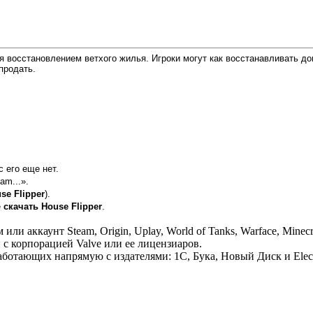
я восстановлением ветхого жилья. Игроки могут как восстанавливать до
продать.
с его еще нет.
am...».
se Flipper
).
е
скачать House Flipper
.
 аккаунт Steam, Origin, Uplay, World of Tanks, Warface, Minecr
 с корпорацией Valve или ее лицензиаров.
отающих напрямую с издателями: 1С, Бука, Новый Диск и Electr