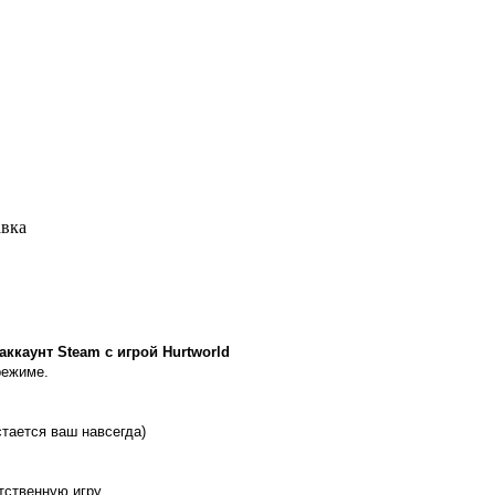
авка
каунт Steam с игрой Hurtworld
режиме.
стается ваш навсегда)
ятственную игру