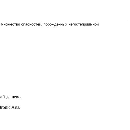
вая множество опасностей, порожденных негостеприимной
aft дешево.
onic Arts.