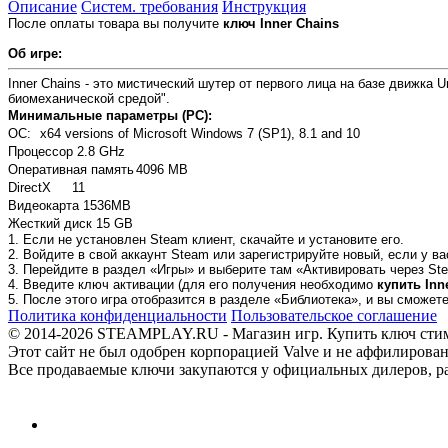
Описание
Систем. требования
Инструкция
После оплаты товара вы получите
ключ Inner Chains
Об игре:
Inner Chains - это мистический шутер от первого лица на базе движка 
биомеханической средой".
Минимальные параметры (PC):
ОС:
x64 versions of Microsoft Windows 7 (SP1), 8.1 and 10
Процессор 2.8 GHz
Оперативная память
4096 MB
DirectX
11
Видеокарта 1536MB
Жесткий диск 15 GB
1. Если не установлен Steam клиент, скачайте и установите его.
2. Войдите в свой аккаунт Steam или зарегистрируйте новый, если у ва
3. Перейдите в раздел «Игры» и выберите там «Активировать через Ste
4. Введите ключ активации (для его получения необходимо
купить Inn
5. После этого игра отобразится в разделе «Библиотека», и вы сможет
Политика конфиденциальности
Пользовательское соглашение
© 2014-2026 STEAMPLAY.RU - Магазин игр. Купить ключ стим или
Этот сайт не был одобрен корпорацией Valve и не аффилирован
Все продаваемые ключи закупаются у официальных дилеров, раб