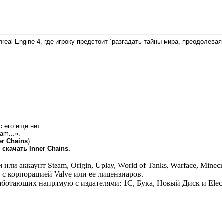
Unreal Engine 4, где игроку предстоит "разгадать тайны мира, преодоле
с его еще нет.
am...».
er Chains
).
е
скачать Inner Chains.
 аккаунт Steam, Origin, Uplay, World of Tanks, Warface, Minecr
 с корпорацией Valve или ее лицензиаров.
отающих напрямую с издателями: 1С, Бука, Новый Диск и Electr