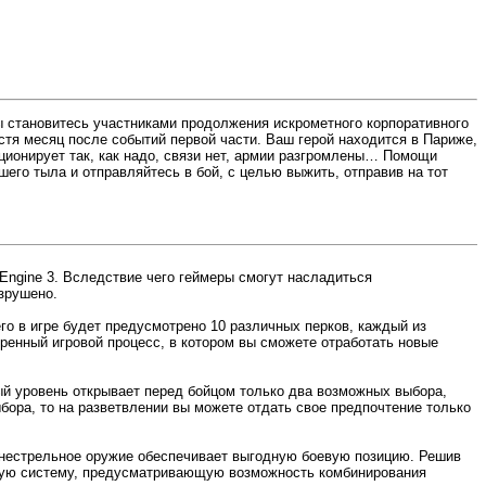
ы становитесь участниками продолжения искрометного корпоративного
стя месяц после событий первой части. Ваш герой находится в Париже,
ционирует так, как надо, связи нет, армии разгромлены… Помощи
его тыла и отправляйтесь в бой, с целью выжить, отправив на тот
ngine 3. Вследствие чего геймеры смогут насладиться
зрушено.
о в игре будет предусмотрено 10 различных перков, каждый из
ренный игровой процесс, в котором вы сможете отработать новые
ый уровень открывает перед бойцом только два возможных выбора,
бора, то на разветвлении вы можете отдать свое предпочтение только
 огнестрельное оружие обеспечивает выгодную боевую позицию. Решив
евую систему, предусматривающую возможность комбинирования