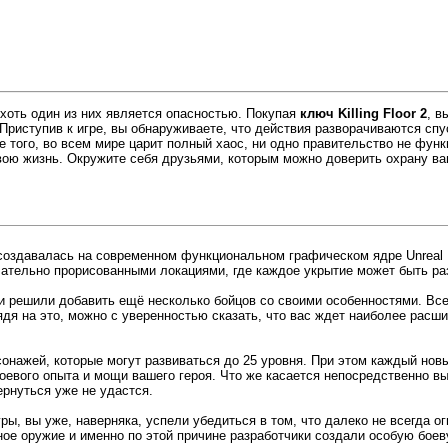
 хоть один из них является опасностью. Покупая
ключ Killing Floor 2
, в
риступив к игре, вы обнаруживаете, что действия разворачиваются спу
 того, во всем мире царит полный хаос, ни одно правительство не функ
свою жизнь. Окружите себя друзьями, которым можно доверить охрану ваш
создавалась на современном функциональном графическом ядре Unreal E
тельно прорисованными локациями, где каждое укрытие может быть ра
 решили добавить ещё несколько бойцов со своими особенностями. Всег
дя на это, можно с уверенностью сказать, что вас ждет наиболее расши
сонажей, которые могут развиваться до 25 уровня. При этом каждый нов
евого опыта и мощи вашего героя. Что же касается непосредственно вы
ернуться уже не удастся.
гры, вы уже, наверняка, успели убедиться в том, что далеко не всегда
ное оружие и именно по этой причине разработчики создали особую бо