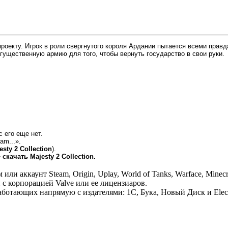
-проекту. Игрок в роли свергнутого короля Ардании пытается всеми пра
гущественную армию для того, чтобы вернуть государство в свои руки.
с его еще нет.
am...».
sty 2 Collection
).
е
скачать Majesty 2 Collection.
 аккаунт Steam, Origin, Uplay, World of Tanks, Warface, Minecr
 с корпорацией Valve или ее лицензиаров.
отающих напрямую с издателями: 1С, Бука, Новый Диск и Electr