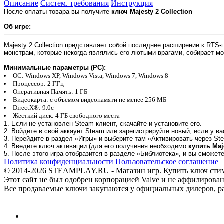
Описание
Систем. требования
Инструкция
После оплаты товара вы получите
ключ Majesty 2 Collection
Об игре:
Majesty 2 Collection представляет собой последнее расширение к RTS
монстрам, которые некогда являлись его лютыми врагами, собирает мо
Минимальные параметры (PC):
OC
: Windows XP, Windows Vista, Windows 7, Windows 8
Процессор
: 2 ГГц
Оперативная Память
: 1 ГБ
Видеокарта
: с объемом видеопамяти не менее 256 МБ
DirectX®
: 9.0c
Жесткий диск
: 4 ГБ свободного места
1. Если не установлен Steam клиент, скачайте и установите его.
2. Войдите в свой аккаунт Steam или зарегистрируйте новый, если у ва
3. Перейдите в раздел «Игры» и выберите там «Активировать через Ste
4. Введите ключ активации (для его получения необходимо
купить Maje
5. После этого игра отобразится в разделе «Библиотека», и вы сможет
Политика конфиденциальности
Пользовательское соглашение
© 2014-2026 STEAMPLAY.RU - Магазин игр. Купить ключ стим или
Этот сайт не был одобрен корпорацией Valve и не аффилирован
Все продаваемые ключи закупаются у официальных дилеров, раб