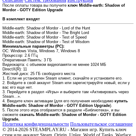
Описание
Систем. требования
Инструкция
После оплаты товара вы получите
ключ Middle-earth: Shadow of
Mordor - GOTY Edition Upgrade
В комплект входят
Middle-earth: Shadow of Mordor - Lord of the Hunt
Middle-earth: Shadow of Mordor - The Bright Lord
Middle-earth: Shadow of Mordor - Test of Speed
Middle-earth: Shadow of Mordor - Test of Wisdom
Минимальные параметры (PC):
OC
: Windows Vista, Windows 7, Windows 8
Процессор
: 2.6 ГГц
Оперативная Память
: 3 ГБ
Видеокарта
: с объемом видеопамяти не менее 1024 МБ
DirectX(R)
: 11
Жесткий диск
: 25 ГБ свободного места
1. Если не установлен Steam клиент, скачайте и установите его.
2. Войдите в свой аккаунт Steam или зарегистрируйте новый, если у
вас его еще нет.
3. Перейдите в раздел «Игры» и выберите там «Активировать через
Steam...».
4. Введите ключ активации (для его получения необходимо
купить
Middle-earth: Shadow of Mordor - GOTY Edition Upgrade
).
5. После этого игра отобразится в разделе «Библиотека», и вы
сможете
скачать Middle-earth: Shadow of Mordor - GOTY Edition
Upgrade.
Политика конфиденциальности
Пользовательское соглашение
© 2014-2026 STEAMPLAY.RU - Магазин игр. Купить ключ
стим или аккаунт Steam, Origin, Uplay, World of Tanks, Warface,