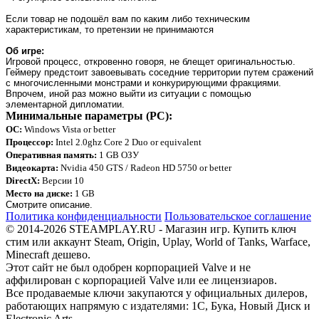
Если товар не подошёл вам по каким либо техническим
характеристикам, то претензии не принимаются
Об игре:
Игровой процесс, откровенно говоря, не блещет оригинальностью.
Геймеру предстоит завоевывать соседние территории путем сражений
с многочисленными монстрами и конкурирующими фракциями.
Впрочем, иной раз можно выйти из ситуации с помощью
элементарной дипломатии.
Минимальные параметры (PC):
ОС:
Windows Vista or better
Процессор:
Intel 2.0ghz Core 2 Duo or equivalent
Оперативная память:
1 GB ОЗУ
Видеокарта:
Nvidia 450 GTS / Radeon HD 5750 or better
DirectX:
Версии 10
Место на диске:
1 GB
Смотрите описание.
Политика конфиденциальности
Пользовательское соглашение
© 2014-2026 STEAMPLAY.RU - Магазин игр. Купить ключ
стим или аккаунт Steam, Origin, Uplay, World of Tanks, Warface,
Minecraft дешево.
Этот сайт не был одобрен корпорацией Valve и не
аффилирован с корпорацией Valve или ее лицензиаров.
Все продаваемые ключи закупаются у официальных дилеров,
работающих напрямую с издателями: 1С, Бука, Новый Диск и
Electronic Arts.