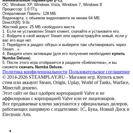
Минимальные параметры (PC):
OC
: Windows XP, Windows Vista, Windows 7, Windows 8
Процессор
: 1.0 ГГц
Оперативная Память
: 128 MБ
Видеокарта
: с объемом видеопамяти не менее 64 МБ
DirectX(R)
: 9.0c
Жесткий диск
: 25 MБ свободного места
1. Если не установлен Steam клиент, скачайте и установите его.
2. Войдите в свой аккаунт Steam или зарегистрируйте новый, если у
вас его еще нет.
3. Перейдите в раздел «Игры» и выберите там «Активировать через
Steam...».
4. Введите ключ активации (для его получения необходимо
купить
Numba Deluxe
).
5. После этого игра отобразится в разделе «Библиотека», и вы
сможете
скачать Numba Deluxe.
Политика конфиденциальности
Пользовательское соглашение
© 2014-2026 STEAMPLAY.RU - Магазин игр. Купить ключ
стим или аккаунт Steam, Origin, Uplay, World of Tanks, Warface,
Minecraft дешево.
Этот сайт не был одобрен корпорацией Valve и не
аффилирован с корпорацией Valve или ее лицензиаров.
Все продаваемые ключи закупаются у официальных дилеров,
работающих напрямую с издателями: 1С, Бука, Новый Диск и
Electronic Arts.