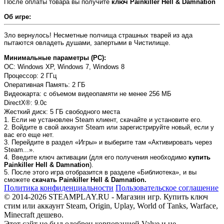
После оплаты товара вы получите
ключ Painkiller Hell & Damnation
Об игре:
Зло вернулось! Несметные полчища страшных тварей из ада
пытаются овладеть душами, запертыми в Чистилище.
Минимальные параметры (PC):
OC: Windows XP, Windows 7, Windows 8
Процессор: 2 ГГц
Оперативная Память: 2 ГБ
Видеокарта: с объемом видеопамяти не менее 256 МБ
DirectX®: 9.0c
Жесткий диск: 5 ГБ свободного места
1. Если не установлен Steam клиент, скачайте и установите его.
2. Войдите в свой аккаунт Steam или зарегистрируйте новый, если у
вас его еще нет.
3. Перейдите в раздел «Игры» и выберите там «Активировать через
Steam...».
4. Введите ключ активации (для его получения необходимо
купить
Painkiller Hell & Damnation
).
5. После этого игра отобразится в разделе «Библиотека», и вы
сможете
скачать Painkiller Hell & Damnation.
Политика конфиденциальности
Пользовательское соглашение
© 2014-2026 STEAMPLAY.RU - Магазин игр. Купить ключ
стим или аккаунт Steam, Origin, Uplay, World of Tanks, Warface,
Minecraft дешево.
Этот сайт не был одобрен корпорацией Valve и не