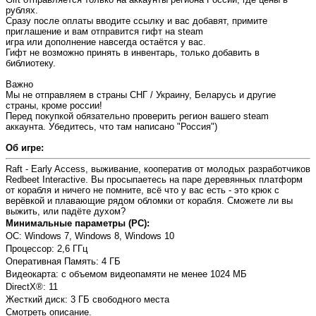
рублях.
Сразу после оплаты вводите ссылку и вас добавят, примите
приглашение и вам отправится гифт на steam
игра или дополнение навсегда остаётся у вас.
Гифт не возможно принять в инвентарь, только добавить в
библиотеку.
Важно
Мы не отправляем в страны СНГ / Украину, Беларусь и другие
страны, кроме россии!
Перед покупкой обязательно проверить регион вашего steam
аккаунта. Убедитесь, что там написано "Россия")
Об игре:
Raft - Early Access, выживание, кооператив от молодых разработчиков
Redbeet Interactive. Вы просыпаетесь на паре деревянных платформ
от корабля и ничего не помните, всё что у вас есть - это крюк с
верёвкой и плавающие рядом обломки от корабля. Сможете ли вы
выжить, или падёте духом?
Минимальные параметры (PC):
OC: Windows 7, Windows 8, Windows 10
Процессор: 2,6 ГГц
Оперативная Память: 4 ГБ
Видеокарта: с объемом видеопамяти не менее 1024 МБ
DirectX®: 11
Жесткий диск: 3 ГБ свободного места
Смотреть описание.