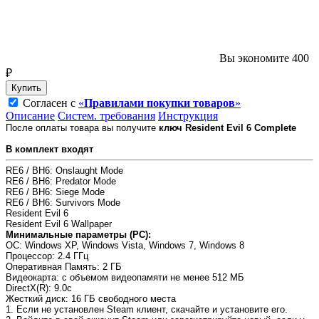
Вы экономите 400
₽
Купить
Согласен с
«
Правилами покупки товаров
»
Описание
Систем. требования
Инструкция
После оплаты товара вы получите
ключ Resident Evil 6 Complete
В комплект входят
RE6 / BH6: Onslaught Mode
RE6 / BH6: Predator Mode
RE6 / BH6: Siege Mode
RE6 / BH6: Survivors Mode
Resident Evil 6
Resident Evil 6 Wallpaper
Минимальные параметры (PC):
OC
: Windows XP, Windows Vista, Windows 7, Windows 8
Процессор
: 2.4 ГГц
Оперативная Память
: 2 ГБ
Видеокарта
: с объемом видеопамяти не менее 512 МБ
DirectX(R)
: 9.0c
Жесткий диск
: 16 ГБ свободного места
1. Если не установлен Steam клиент, скачайте и установите его.