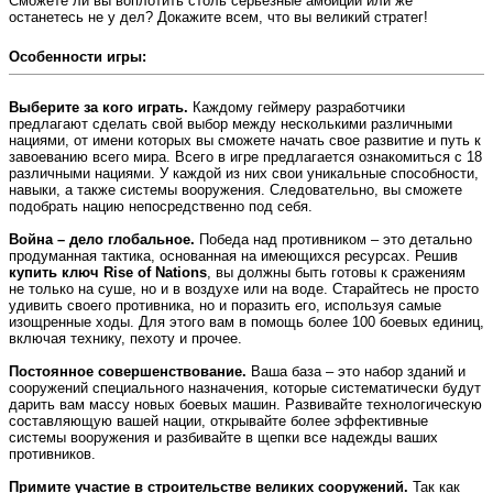
Сможете ли вы воплотить столь серьёзные амбиции или же
останетесь не у дел? Докажите всем, что вы великий стратег!
Особенности игры:
Выберите за кого играть.
Каждому геймеру разработчики
предлагают сделать свой выбор между несколькими различными
нациями, от имени которых вы сможете начать свое развитие и путь к
завоеванию всего мира. Всего в игре предлагается ознакомиться с 18
различными нациями. У каждой из них свои уникальные способности,
навыки, а также системы вооружения. Следовательно, вы сможете
подобрать нацию непосредственно под себя.
Война – дело глобальное.
Победа над противником – это детально
продуманная тактика, основанная на имеющихся ресурсах. Решив
купить ключ Rise of Nations
, вы должны быть готовы к сражениям
не только на суше, но и в воздухе или на воде. Старайтесь не просто
удивить своего противника, но и поразить его, используя самые
изощренные ходы. Для этого вам в помощь более 100 боевых единиц,
включая технику, пехоту и прочее.
Постоянное совершенствование.
Ваша база – это набор зданий и
сооружений специального назначения, которые систематически будут
дарить вам массу новых боевых машин. Развивайте технологическую
составляющую вашей нации, открывайте более эффективные
системы вооружения и разбивайте в щепки все надежды ваших
противников.
Примите участие в строительстве великих сооружений.
Так как