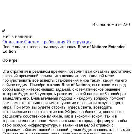
Вы экономите 220
₽
Нет в наличии
Описание
Систем. требования
Инструкция
После оплаты товара вы получите
ключ Rise of Nations: Extended
Edition
Об игре:
Эта стратегия в реальном времени позволит вам охватить достаточно
широкий временной период, что позволит вам в полной мере
прочувствовать все аспекты становления мира таким, каким мы его
сейчас видим. Приобретя
ключ Rise of Nations
, вы откроете перед
собой массу интереснейших заданий, систематическое решение
которых будет либо ускорять развитие вашей нации, либо наоборот
замедлять его. Внимательный подход к каждому вопросу поможет
вам самостоятельно принимать участие в развитии окружающего
мира. При этом вы будете строить чудеса света, возводить
исторические ценности, такие как Эйфелева башня, и, конечно же,
расширять собственное влияние, как в экономическом, так и в
территориальном плане. Начиная с малого города, формируя в нём
свою особую инфраструктуру, и заканчивая целой страной с
огромным войском, вашей основной целью будет завоевать весь мир.