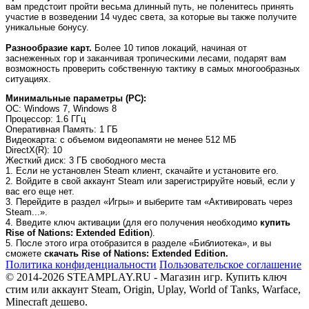
вам предстоит пройти весьма длинный путь, не поленитесь принять
участие в возведении 14 чудес света, за которые вы также получите
уникальные бонусу.
Разнообразие карт.
Более 10 типов локаций, начиная от
заснеженных гор и заканчивая тропическими лесами, подарят вам
возможность проверить собственную тактику в самых многообразных
ситуациях.
Минимальные параметры (PC):
OC
: Windows 7, Windows 8
Процессор
: 1.6 ГГц
Оперативная Память
: 1 ГБ
Видеокарта
: с объемом видеопамяти не менее 512 МБ
DirectX(R)
: 10
Жесткий диск
: 3 ГБ свободного места
1. Если не установлен Steam клиент, скачайте и установите его.
2. Войдите в свой аккаунт Steam или зарегистрируйте новый, если у
вас его еще нет.
3. Перейдите в раздел «Игры» и выберите там «Активировать через
Steam...».
4. Введите ключ активации (для его получения необходимо
купить
Rise of Nations: Extended Edition
).
5. После этого игра отобразится в разделе «Библиотека», и вы
сможете
скачать Rise of Nations: Extended Edition.
Политика конфиденциальности
Пользовательское соглашение
© 2014-2026 STEAMPLAY.RU - Магазин игр. Купить ключ
стим или аккаунт Steam, Origin, Uplay, World of Tanks, Warface,
Minecraft дешево.