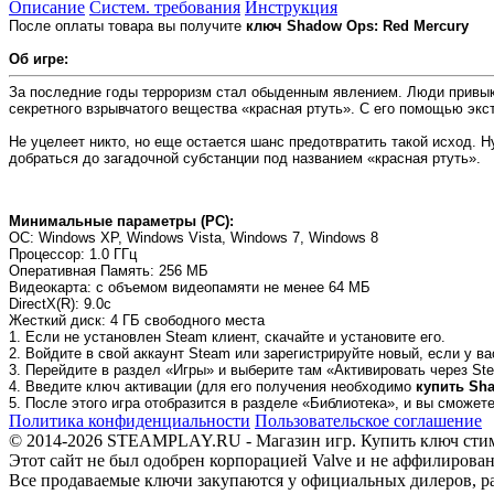
Описание
Систем. требования
Инструкция
После оплаты товара вы получите
ключ Shadow Ops: Red Mercury
Об игре:
За последние годы терроризм стал обыденным явлением. Люди привыкл
секретного взрывчатого вещества «красная ртуть». С его помощью эк
Не уцелеет никто, но еще остается шанс предотвратить такой исход. 
добраться до загадочной субстанции под названием «красная ртуть».
Минимальные параметры (PC):
OC
: Windows XP, Windows Vista, Windows 7, Windows 8
Процессор
: 1.0 ГГц
Оперативная Память
: 256 MБ
Видеокарта
: с объемом видеопамяти не менее 64 МБ
DirectX(R)
: 9.0c
Жесткий диск
: 4 ГБ свободного места
1. Если не установлен Steam клиент, скачайте и установите его.
2. Войдите в свой аккаунт Steam или зарегистрируйте новый, если у ва
3. Перейдите в раздел «Игры» и выберите там «Активировать через Ste
4. Введите ключ активации (для его получения необходимо
купить Sha
5. После этого игра отобразится в разделе «Библиотека», и вы сможет
Политика конфиденциальности
Пользовательское соглашение
© 2014-2026 STEAMPLAY.RU - Магазин игр. Купить ключ стим или
Этот сайт не был одобрен корпорацией Valve и не аффилирован
Все продаваемые ключи закупаются у официальных дилеров, раб