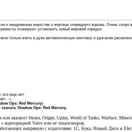
и к ежедневным новостям о жертвах очередного взрыва. Очень скоро в
стремисты планируют установить новый мировой порядок.
Нужно только взять в руки автоматическую винтовку и ураганом раскален
с его еще нет.
am...».
dow Ops: Red Mercury
).
е
скачать Shadow Ops: Red Mercury.
 аккаунт Steam, Origin, Uplay, World of Tanks, Warface, Minecr
 с корпорацией Valve или ее лицензиаров.
отающих напрямую с издателями: 1С, Бука, Новый Диск и Electr