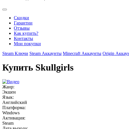
Скидки
Гарантии
Отзывы
Как купить?
Контакты
Мои покупки
Steam Ключи
Steam Аккаунты
Minecraft Аккаунты
Origin Аккау
Купить Skullgirls
Жанр:
Экшен
Язык:
Английский
Платформа:
Windows
Активация:
Steam
Дата выхода: